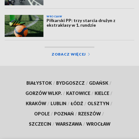
WROCŁAW
Piłkarski PP: trzy starcia drużyn z
ekstraklasy w 1. rundzie
ZOBACZ WIĘCEJ
BIAŁYSTOK
/
BYDGOSZCZ
/
GDAŃSK
/
GORZÓW WLKP.
/
KATOWICE
/
KIELCE
/
KRAKÓW
/
LUBLIN
/
ŁÓDŹ
/
OLSZTYN
/
OPOLE
/
POZNAŃ
/
RZESZÓW
/
SZCZECIN
/
WARSZAWA
/
WROCŁAW