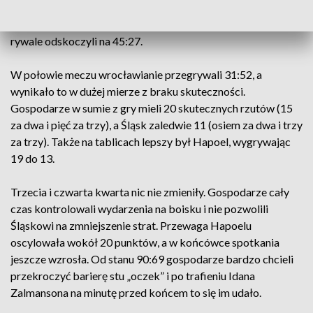
powalczyć o wygraną. Ponownie jednak Śląskowi przytrafił
się słabszy okres, w którym popełnił kilka prostych błędów i
rywale odskoczyli na 45:27.
W połowie meczu wrocławianie przegrywali 31:52, a
wynikało to w dużej mierze z braku skuteczności.
Gospodarze w sumie z gry mieli 20 skutecznych rzutów (15
za dwa i pięć za trzy), a Śląsk zaledwie 11 (osiem za dwa i trzy
za trzy). Także na tablicach lepszy był Hapoel, wygrywając
19 do 13.
Trzecia i czwarta kwarta nic nie zmieniły. Gospodarze cały
czas kontrolowali wydarzenia na boisku i nie pozwolili
Śląskowi na zmniejszenie strat. Przewaga Hapoelu
oscylowała wokół 20 punktów, a w końcówce spotkania
jeszcze wzrosła. Od stanu 90:69 gospodarze bardzo chcieli
przekroczyć barierę stu „oczek” i po trafieniu Idana
Zalmansona na minutę przed końcem to się im udało.