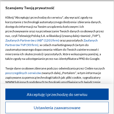
Szanujemy Twoją prywatność
Dołącz do nas:
Kliknij "Akceptuję i przechodzę do serwisu", aby wyrazić zgody na
korzystanie z technologii automatycznego śledzenia i zbierania danych,
TVP
dostęp do informacji na Twoim urządzeniu końcowym i ich
Abonament TVP
przechowywanie oraz na przetwarzanie Twoich danych osobowych przez
Regulamin TVP
nas, czyli Telewizję Polską S.A. w likwidacji (zwaną dalej również „TVP”),
Emisja w TVP
Polityka prywatności
Zaufanych Partnerów z IAB* (1201 firm)
oraz pozostałych
Zaufanych
Partnerów TVP (93 firm)
, w celach marketingowych (w tym do
Centrum informacji TVP
Moje zgody
zautomatyzowanego dopasowania reklam do Twoich zainteresowań i
mierzenia ich skuteczności) i pozostałych, które wskazujemy poniżej, a
Naziemna Telewizja Cyfrowa
Pomoc
także zgody na udostępnianie przez nas identyfikatora PPID do Google.
Sklep TVP
Biuro reklamy
Twoje dane osobowe zbierane podczas odwiedzania przez Ciebie naszych
Rada Programowa
Kontakt
poszczególnych serwisów
zwanych dalej „Portalem”, w tym informacje
zapisywane za pomocą technologii takich jak: pliki cookie, sygnalizatory
System NOS
WWW lub innych podobnych technologii umożliwiających świadczenie
dopasowanych i bezpiecznych usług, personalizację treści oraz reklam,
Informacje o nadawcy
Kanały
udostępnianie funkcji mediów społecznościowych oraz analizowanie
Akceptuję i przechodzę do serwisu
ruchu w Internecie.
Program dla prasy
©2026 Telewizja Polska S.A. w likwidacji
Biuro Reklamy
Twoje dane osobowe zbierane podczas odwiedzania przez Ciebie
Ustawienia zaawansowane
poszczególnych serwisów
na Portalu, takie jak adresy IP, identyfikatory
Ogłoszenie przetargowe