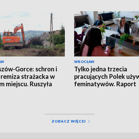
AW
WROCŁAW
zów-Gorce: schron i
Tylko jedna trzecia
remiza strażacka w
pracujących Polek uży
m miejscu. Ruszyła
feminatywów. Raport
wa
Uniwersytetu SWPS
ZOBACZ WIĘCEJ