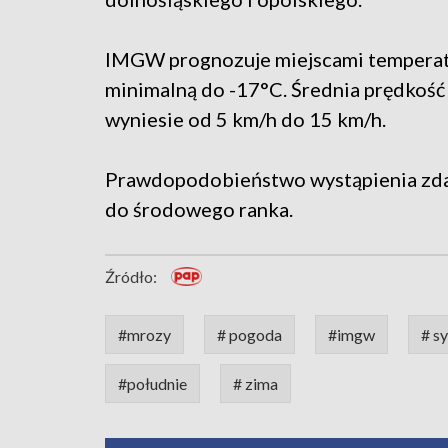
IMGW prognozuje miejscami tempera
minimalną do -17°C. Średnia prędkość
wyniesie od 5 km/h do 15 km/h.
Prawdopodobieństwo wystąpienia zda
do środowego ranka.
Źródło:
#mrozy
# pogoda
#imgw
# s
#południe
# zima