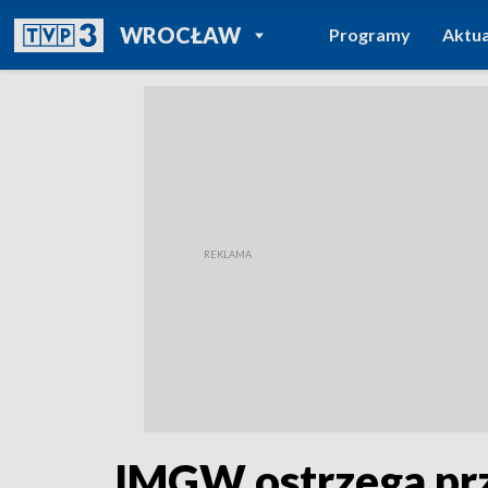
POWRÓT DO
WROCŁAW
Programy
Aktua
TVP REGIONY
IMGW ostrzega prz