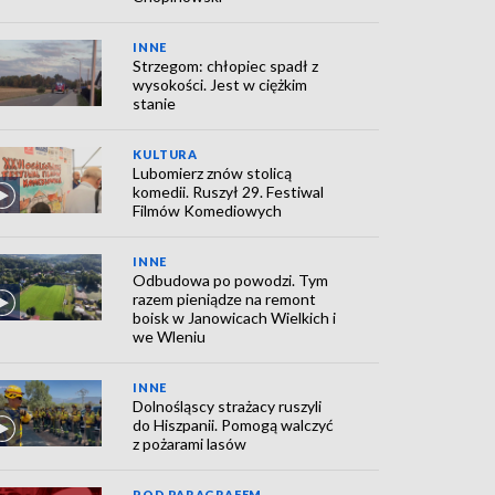
INNE
Strzegom: chłopiec spadł z
wysokości. Jest w ciężkim
stanie
KULTURA
Lubomierz znów stolicą
komedii. Ruszył 29. Festiwal
Filmów Komediowych
INNE
Odbudowa po powodzi. Tym
razem pieniądze na remont
boisk w Janowicach Wielkich i
we Wleniu
INNE
Dolnośląscy strażacy ruszyli
do Hiszpanii. Pomogą walczyć
z pożarami lasów
POD PARAGRAFEM