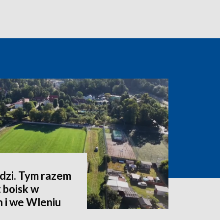
zi. Tym razem
 boisk w
 i we Wleniu