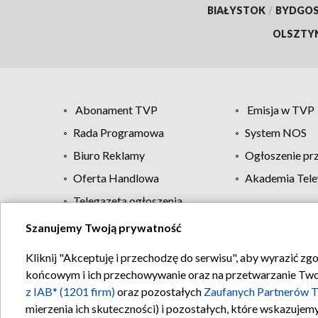
BIAŁYSTOK
/
BYDGO
OLSZTY
Abonament TVP
Emisja w TVP
Rada Programowa
System NOS
Biuro Reklamy
Ogłoszenie pr
Oferta Handlowa
Akademia Tele
Telegazeta ogłoszenia
Szanujemy Twoją prywatność
Regulamin TVP
Kliknij "Akceptuję i przechodzę do serwisu", aby wyrazić zg
końcowym i ich przechowywanie oraz na przetwarzanie Twoich
z IAB* (1201 firm)
oraz pozostałych
Zaufanych Partnerów T
mierzenia ich skuteczności) i pozostałych, które wskazujemy