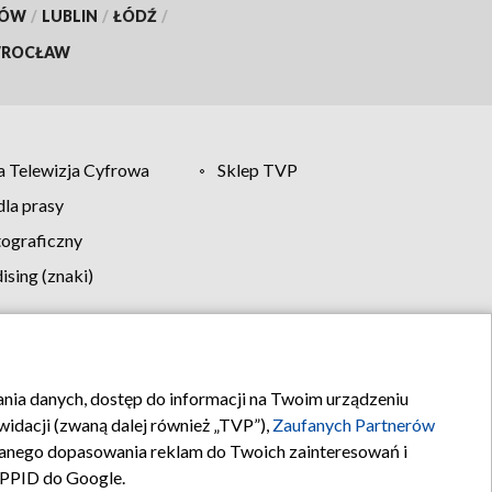
KÓW
/
LUBLIN
/
ŁÓDŹ
/
ROCŁAW
 Telewizja Cyfrowa
Sklep TVP
la prasy
tograficzny
sing (znaki)
klamy
Kontakt
rania danych, dostęp do informacji na Twoim urządzeniu
idacji (zwaną dalej również „TVP”),
Zaufanych Partnerów
anego dopasowania reklam do Twoich zainteresowań i
a PPID do Google.