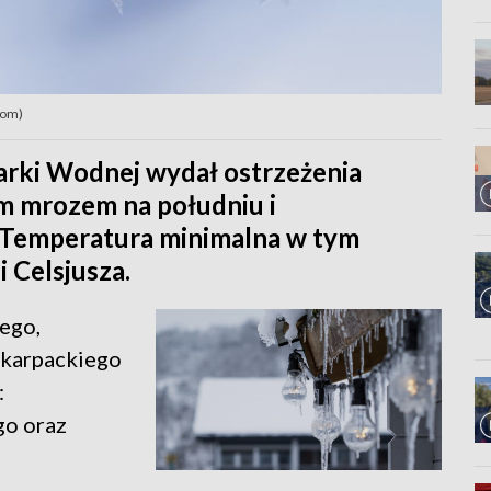
com)
arki Wodnej wydał ostrzeżenia
ym mrozem na południu i
 Temperatura minimalna w tym
i Celsjusza.
ego,
dkarpackiego
:
go oraz
: