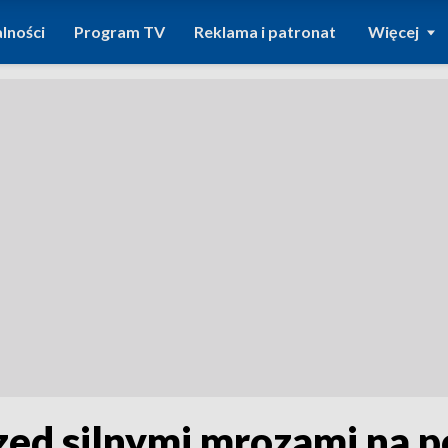
lności
Program TV
Reklama i patronat
Więcej
ed silnymi mrozami na po