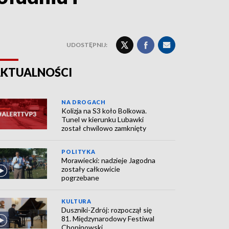
UDOSTĘPNIJ:
KTUALNOŚCI
NA DROGACH
Kolizja na S3 koło Bolkowa.
Tunel w kierunku Lubawki
został chwilowo zamknięty
POLITYKA
Morawiecki: nadzieje Jagodna
zostały całkowicie
pogrzebane
KULTURA
Duszniki-Zdrój: rozpoczął się
81. Międzynarodowy Festiwal
Chopinowski