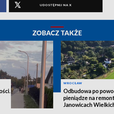
UDOSTĘPNIJ NA X
ZOBACZ TAKŻE
WROCŁAW
ości.
Odbudowa po powod
pieniądze na remont
Janowicach Wielkich