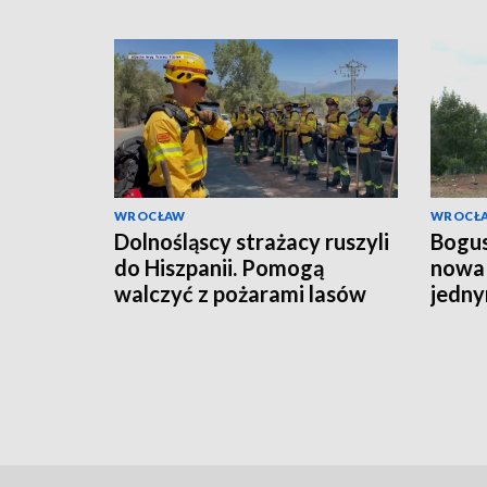
WROCŁAW
WROCŁ
Dolnośląscy strażacy ruszyli
Bogus
do Hiszpanii. Pomogą
nowa 
walczyć z pożarami lasów
jedny
budo