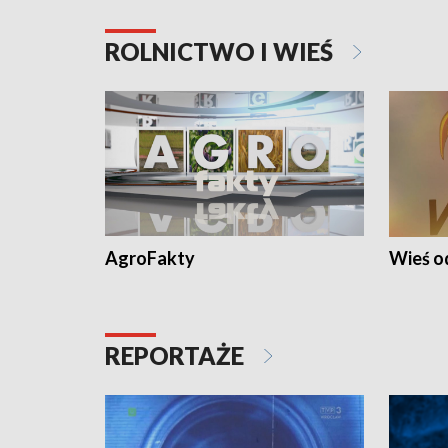
ROLNICTWO I WIEŚ
AgroFakty
Wieś 
REPORTAŻE