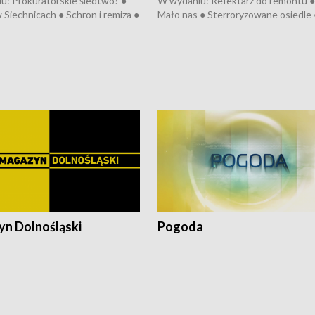
u: Prokuratorskie śledtwo? ●
W wydaniu: Refektarz do remontu ●
 Siechnicach ● Schron i remiza ●
Mało nas ● Sterroryzowane osiedle 
Morawiecki we Wrocławiu ● 81.
Fatalny remont ● Kosztowna ptasia
iędzynarodowego Festiwalu
● Nowa Ruska ● Pociągiem na lotnis
skiego ● Na pomoc Hiszpanom
Koniec upałów ● Kraksa na Tour de
wa po powodzi ● Filmowy
Pologne
z
n Dolnośląski
Pogoda