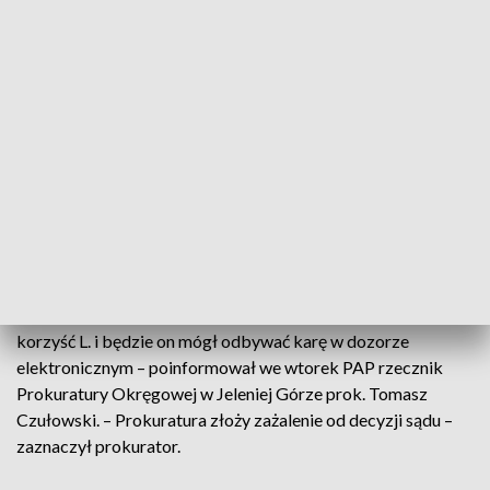
Łukasz O. i dwudziestojednoletni Oskar L. mieli, zdaniem
prokuratury, uczestniczyć w nielegalnym wyścigu
samochodowym ulicami Jeleniej Góry. Prawomocny wyrok w
tej sprawie zapadł w październiku tego roku przed Sądem
Apelacyjnym we Wrocławiu. O. został skazany na karę
siedmiu lat więzienia (wyrok w pierwszej instancji – osiem lat
więzienia), zaś L. na 1,5 roku pozbawienia wolności.
Obrońca Oskara L. złożył wniosek o odbywanie kary
pozbawienia wolności przez skazanego w systemie dozoru
elektronicznego. Z tym wnioskiem nie zgodziła się
prokuratura, ale Sąd Okręgowy w Jeleniej Górze orzekł na
korzyść L. i będzie on mógł odbywać karę w dozorze
elektronicznym – poinformował we wtorek PAP rzecznik
Prokuratury Okręgowej w Jeleniej Górze prok. Tomasz
Czułowski. – Prokuratura złoży zażalenie od decyzji sądu –
zaznaczył prokurator.