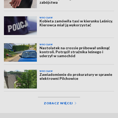
zabójstwa
WROCŁAW
Kobieta zamówiła taxi w kierunku Leśnicy.
Kierowca miał ją wykorzystać
WROCŁAW
Nastolatek na crossie próbował uniknąć
kontroli. Potrącił strażnika leśnego i
uderzył w samochód
WROCŁAW
Zawiadomienie do prokuratury w sprawie
elektrowni Pilchowice
ZOBACZ WIĘCEJ