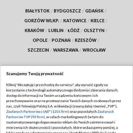
BIAŁYSTOK
/
BYDGOSZCZ
/
GDAŃSK
/
GORZÓW WLKP.
/
KATOWICE
/
KIELCE
/
KRAKÓW
/
LUBLIN
/
ŁÓDŹ
/
OLSZTYN
/
OPOLE
/
POZNAŃ
/
RZESZÓW
/
SZCZECIN
/
WARSZAWA
/
WROCŁAW
Szanujemy Twoją prywatność
Dołącz do nas:
Kliknij "Akceptuję i przechodzę do serwisu", aby wyrazić zgody na
korzystanie z technologii automatycznego śledzenia i zbierania danych,
TVP
dostęp do informacji na Twoim urządzeniu końcowym i ich
Abonament TVP
przechowywanie oraz na przetwarzanie Twoich danych osobowych przez
Regulamin TVP
nas, czyli Telewizję Polską S.A. w likwidacji (zwaną dalej również „TVP”),
Emisja w TVP
Polityka prywatności
Zaufanych Partnerów z IAB* (1201 firm)
oraz pozostałych
Zaufanych
Partnerów TVP (93 firm)
, w celach marketingowych (w tym do
Centrum informacji TVP
Moje zgody
zautomatyzowanego dopasowania reklam do Twoich zainteresowań i
mierzenia ich skuteczności) i pozostałych, które wskazujemy poniżej, a
Naziemna Telewizja Cyfrowa
Pomoc
także zgody na udostępnianie przez nas identyfikatora PPID do Google.