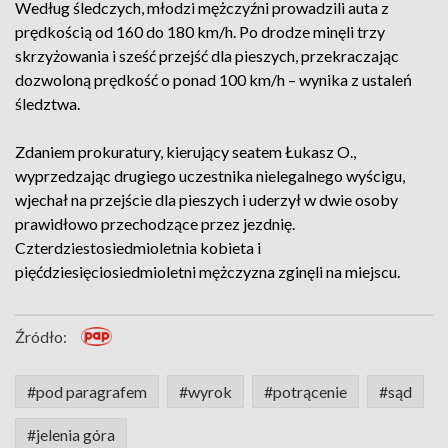
Według śledczych, młodzi mężczyźni prowadzili auta z
prędkością od 160 do 180 km/h. Po drodze minęli trzy
skrzyżowania i sześć przejść dla pieszych, przekraczając
dozwoloną prędkość o ponad 100 km/h – wynika z ustaleń
śledztwa.
Zdaniem prokuratury, kierujący seatem Łukasz O.,
wyprzedzając drugiego uczestnika nielegalnego wyścigu,
wjechał na przejście dla pieszych i uderzył w dwie osoby
prawidłowo przechodzące przez jezdnię.
Czterdziestosiedmioletnia kobieta i
pięćdziesięciosiedmioletni mężczyzna zginęli na miejscu.
Źródło:
#pod paragrafem
#wyrok
#potrącenie
#sąd
#jelenia góra