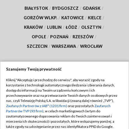
BIAŁYSTOK
/
BYDGOSZCZ
/
GDAŃSK
/
GORZÓW WLKP.
/
KATOWICE
/
KIELCE
/
KRAKÓW
/
LUBLIN
/
ŁÓDŹ
/
OLSZTYN
/
OPOLE
/
POZNAŃ
/
RZESZÓW
/
SZCZECIN
/
WARSZAWA
/
WROCŁAW
Szanujemy Twoją prywatność
Dołącz do nas:
Kliknij "Akceptuję i przechodzę do serwisu", aby wyrazić zgody na
korzystanie z technologii automatycznego śledzenia i zbierania danych,
TVP
dostęp do informacji na Twoim urządzeniu końcowym i ich
Abonament TVP
przechowywanie oraz na przetwarzanie Twoich danych osobowych przez
Regulamin TVP
nas, czyli Telewizję Polską S.A. w likwidacji (zwaną dalej również „TVP”),
Emisja w TVP
Polityka prywatności
Zaufanych Partnerów z IAB* (1201 firm)
oraz pozostałych
Zaufanych
Partnerów TVP (93 firm)
, w celach marketingowych (w tym do
Centrum informacji TVP
Moje zgody
zautomatyzowanego dopasowania reklam do Twoich zainteresowań i
mierzenia ich skuteczności) i pozostałych, które wskazujemy poniżej, a
Naziemna Telewizja Cyfrowa
Pomoc
także zgody na udostępnianie przez nas identyfikatora PPID do Google.