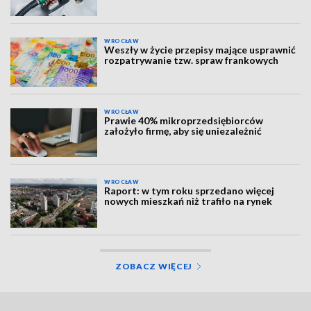
WROCŁAW
Weszły w życie przepisy mające usprawnić
rozpatrywanie tzw. spraw frankowych
WROCŁAW
Prawie 40% mikroprzedsiębiorców
założyło firmę, aby się uniezależnić
WROCŁAW
Raport: w tym roku sprzedano więcej
nowych mieszkań niż trafiło na rynek
ZOBACZ WIĘCEJ