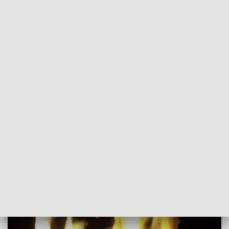
POWRÓT DO
WROCŁAW
TVP REGIONY
Zakup węgla po preferencyjnych cenach.
Jak wygląda sytuacja w regionie?
2022-12-13
Maciej Biskup; magska