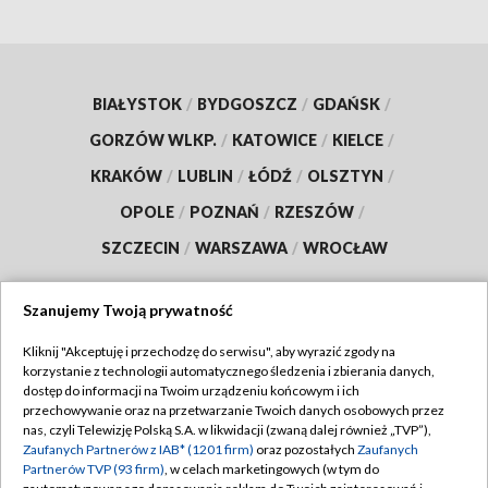
BIAŁYSTOK
/
BYDGOSZCZ
/
GDAŃSK
/
GORZÓW WLKP.
/
KATOWICE
/
KIELCE
/
KRAKÓW
/
LUBLIN
/
ŁÓDŹ
/
OLSZTYN
/
OPOLE
/
POZNAŃ
/
RZESZÓW
/
SZCZECIN
/
WARSZAWA
/
WROCŁAW
Szanujemy Twoją prywatność
Kliknij "Akceptuję i przechodzę do serwisu", aby wyrazić zgody na
Dołącz do nas:
korzystanie z technologii automatycznego śledzenia i zbierania danych,
dostęp do informacji na Twoim urządzeniu końcowym i ich
TVP
przechowywanie oraz na przetwarzanie Twoich danych osobowych przez
nas, czyli Telewizję Polską S.A. w likwidacji (zwaną dalej również „TVP”),
Abonament TVP
Regulamin TVP
Zaufanych Partnerów z IAB* (1201 firm)
oraz pozostałych
Zaufanych
Emisja w TVP
Partnerów TVP (93 firm)
, w celach marketingowych (w tym do
Polityka prywatności