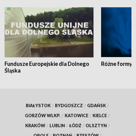
Fundusze Europejskie dla Dolnego
Różne formy t
Śląska
BIAŁYSTOK
/
BYDGOSZCZ
/
GDAŃSK
/
GORZÓW WLKP.
/
KATOWICE
/
KIELCE
/
KRAKÓW
/
LUBLIN
/
ŁÓDŹ
/
OLSZTYN
/
OPOLE
/
POZNAŃ
/
RZESZÓW
/