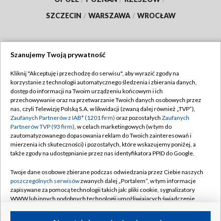
SZCZECIN
/
WARSZAWA
/
WROCŁAW
Szanujemy Twoją prywatność
Dołącz do nas:
Kliknij "Akceptuję i przechodzę do serwisu", aby wyrazić zgody na
korzystanie z technologii automatycznego śledzenia i zbierania danych,
TVP
dostęp do informacji na Twoim urządzeniu końcowym i ich
Abonament TVP
przechowywanie oraz na przetwarzanie Twoich danych osobowych przez
Regulamin TVP
nas, czyli Telewizję Polską S.A. w likwidacji (zwaną dalej również „TVP”),
Emisja w TVP
Polityka prywatności
Zaufanych Partnerów z IAB* (1201 firm)
oraz pozostałych
Zaufanych
Partnerów TVP (93 firm)
, w celach marketingowych (w tym do
Centrum informacji TVP
Moje zgody
zautomatyzowanego dopasowania reklam do Twoich zainteresowań i
mierzenia ich skuteczności) i pozostałych, które wskazujemy poniżej, a
Naziemna Telewizja Cyfrowa
Pomoc
także zgody na udostępnianie przez nas identyfikatora PPID do Google.
Sklep TVP
Biuro reklamy
Twoje dane osobowe zbierane podczas odwiedzania przez Ciebie naszych
Rada Programowa
Kontakt
poszczególnych serwisów
zwanych dalej „Portalem”, w tym informacje
zapisywane za pomocą technologii takich jak: pliki cookie, sygnalizatory
System NOS
WWW lub innych podobnych technologii umożliwiających świadczenie
dopasowanych i bezpiecznych usług, personalizację treści oraz reklam,
Informacje o nadawcy
Kanały
udostępnianie funkcji mediów społecznościowych oraz analizowanie