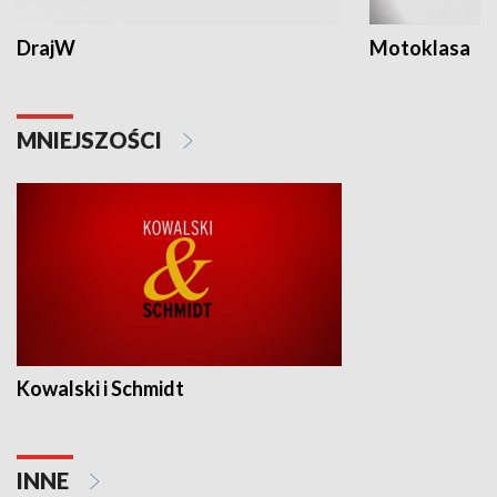
DrajW
Motoklasa
MNIEJSZOŚCI
Kowalski i Schmidt
INNE