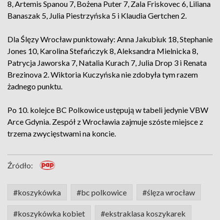
8, Artemis Spanou 7, Bożena Puter 7, Zala Friskovec 6, Liliana
Banaszak 5, Julia Piestrzyńska 5 i Klaudia Gertchen 2.
Dla Ślęzy Wrocław punktowały: Anna Jakubiuk 18, Stephanie
Jones 10, Karolina Stefańczyk 8, Aleksandra Mielnicka 8,
Patrycja Jaworska 7, Natalia Kurach 7, Julia Drop 3 i Renata
Brezinova 2. Wiktoria Kuczyńska nie zdobyła tym razem
żadnego punktu.
Po 10. kolejce BC Polkowice ustępują w tabeli jedynie VBW
Arce Gdynia. Zespół z Wrocławia zajmuje szóste miejsce z
trzema zwycięstwami na koncie.
Źródło:
#koszykówka
#bc polkowice
#ślęza wrocław
#koszykówka kobiet
#ekstraklasa koszykarek