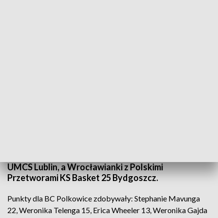
(fot. PAP/Lech Muszyński; zdj. ilustracyjne)
W meczy 10. kolejki ekstraklasy koszykarek
zawodniczki BC Polkowice pokonały zespół Ślęzy
Wrocław 90:63 (23:8, 18:15, 22:24, 27:16). Oba
zespoły wyjdą na parkiet po raz kolejny 18 grudnia.
Polkowiczanki zmierzą się z Polskim Cukrem AZS
UMCS Lublin, a Wrocławianki z Polskimi
Przetworami KS Basket 25 Bydgoszcz.
Punkty dla BC Polkowice zdobywały: Stephanie Mavunga
22, Weronika Telenga 15, Erica Wheeler 13, Weronika Gajda