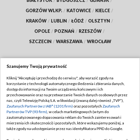
BIAŁYSTOK
/
BYDGOSZCZ
/
GDAŃSK
/
GORZÓW WLKP.
/
KATOWICE
/
KIELCE
/
KRAKÓW
/
LUBLIN
/
ŁÓDŹ
/
OLSZTYN
/
OPOLE
/
POZNAŃ
/
RZESZÓW
/
SZCZECIN
/
WARSZAWA
/
WROCŁAW
Szanujemy Twoją prywatność
Dołącz do nas:
Kliknij "Akceptuję i przechodzę do serwisu", aby wyrazić zgody na
korzystanie z technologii automatycznego śledzenia i zbierania danych,
TVP
dostęp do informacji na Twoim urządzeniu końcowym i ich
Abonament TVP
przechowywanie oraz na przetwarzanie Twoich danych osobowych przez
Regulamin TVP
nas, czyli Telewizję Polską S.A. w likwidacji (zwaną dalej również „TVP”),
Emisja w TVP
Polityka prywatności
Zaufanych Partnerów z IAB* (1201 firm)
oraz pozostałych
Zaufanych
Partnerów TVP (93 firm)
, w celach marketingowych (w tym do
Centrum informacji TVP
Moje zgody
zautomatyzowanego dopasowania reklam do Twoich zainteresowań i
mierzenia ich skuteczności) i pozostałych, które wskazujemy poniżej, a
Naziemna Telewizja Cyfrowa
Pomoc
także zgody na udostępnianie przez nas identyfikatora PPID do Google.
Sklep TVP
Biuro reklamy