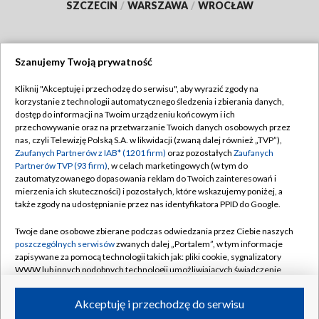
SZCZECIN
/
WARSZAWA
/
WROCŁAW
Szanujemy Twoją prywatność
Dołącz do nas:
Kliknij "Akceptuję i przechodzę do serwisu", aby wyrazić zgody na
korzystanie z technologii automatycznego śledzenia i zbierania danych,
TVP
dostęp do informacji na Twoim urządzeniu końcowym i ich
Abonament TVP
przechowywanie oraz na przetwarzanie Twoich danych osobowych przez
Regulamin TVP
nas, czyli Telewizję Polską S.A. w likwidacji (zwaną dalej również „TVP”),
Emisja w TVP
Polityka prywatności
Zaufanych Partnerów z IAB* (1201 firm)
oraz pozostałych
Zaufanych
Partnerów TVP (93 firm)
, w celach marketingowych (w tym do
Centrum informacji TVP
Moje zgody
zautomatyzowanego dopasowania reklam do Twoich zainteresowań i
mierzenia ich skuteczności) i pozostałych, które wskazujemy poniżej, a
Naziemna Telewizja Cyfrowa
Pomoc
także zgody na udostępnianie przez nas identyfikatora PPID do Google.
Sklep TVP
Biuro reklamy
Twoje dane osobowe zbierane podczas odwiedzania przez Ciebie naszych
Rada Programowa
Kontakt
poszczególnych serwisów
zwanych dalej „Portalem”, w tym informacje
zapisywane za pomocą technologii takich jak: pliki cookie, sygnalizatory
System NOS
WWW lub innych podobnych technologii umożliwiających świadczenie
dopasowanych i bezpiecznych usług, personalizację treści oraz reklam,
Informacje o nadawcy
Kanały
udostępnianie funkcji mediów społecznościowych oraz analizowanie
Akceptuję i przechodzę do serwisu
ruchu w Internecie.
Program dla prasy