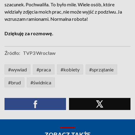
szacunek. Pochwaliła. To było mile. Wiele osób, które
widziały zdjęcia moich prac, nie może wyjść z podziwu. Ja
wzruszam ramionami. Normalna robota!
Dziękuję za rozmowę.
Źródło:
TVP3 Wrocław
#wywiad
#praca
#kobiety
#sprzątanie
#brud
#świdnica
ZOBACZ TAKŻE