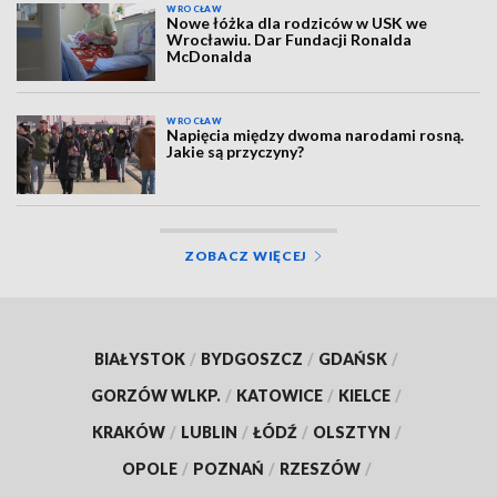
WROCŁAW
Nowe łóżka dla rodziców w USK we
Wrocławiu. Dar Fundacji Ronalda
McDonalda
WROCŁAW
Napięcia między dwoma narodami rosną.
Jakie są przyczyny?
ZOBACZ WIĘCEJ
BIAŁYSTOK
/
BYDGOSZCZ
/
GDAŃSK
/
GORZÓW WLKP.
/
KATOWICE
/
KIELCE
/
KRAKÓW
/
LUBLIN
/
ŁÓDŹ
/
OLSZTYN
/
OPOLE
/
POZNAŃ
/
RZESZÓW
/