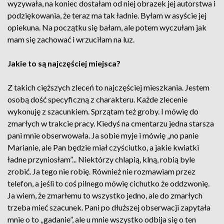
wyzywała, na koniec dostałam od niej obrazek jej autorstwa i
podziękowania, że teraz ma tak ładnie. Byłam w asyście jej
opiekuna. Na początku się bałam, ale potem wyczułam jak
mam się zachować i wrzuciłam na luz.
Jakie to są najczęściej miejsca?
Z takich cięższych zleceń to najczęściej mieszkania. Jestem
osobą dość specyficzną z charakteru. Każde zlecenie
wykonuję z szacunkiem. Sprzątam też groby. I mówię do
zmarłych w trakcie pracy. Kiedyś na cmentarzu jedna starsza
pani mnie obserwowała. Ja sobie myje i mówię „no panie
Marianie, ale Pan będzie miał czyściutko, a jakie kwiatki
ładne przyniosłam”... Niektórzy chlapią, klną, robią byle
zrobić. Ja tego nie robię. Również nie rozmawiam przez
telefon, a jeśli to coś pilnego mówię cichutko że oddzwonię.
Ja wiem, że zmarłemu to wszystko jedno, ale do zmarłych
trzeba mieć szacunek. Pani po dłuższej obserwacji zapytała
mnie o to „gadanie”, ale u mnie wszystko odbija się o ten