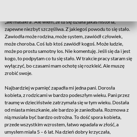
Ja wchodząc na mieszkanie po zbieraczu (osobie nałogowo
gromadzącej rzecz – przyp. red.) czasami jeszcze pomyślę
„ale masakra”. Ale wiem, że tu się działa jakaś historia,
zapewne niezbyt szczęśliwa. Z jakiegoś powodu to się stało.
Zawiodła może rodzina, może system, zawiódł człowiek,
może choroba. Coś lub ktoś zawiódł kogoś. Może ludzie,
może po prostu samotny los. Nie komentuję. Jeśli się da i jest
kogo, to podpytam co tu się stało. W trakcie pracy staram się
wyłączyć, bo czasami mam ochotę się rozkleić. Ale muszę
zrobić swoje.
Najbardziej w pamięć zapadła mi jedna pani. Dorosła
kobieta, z rodzicami w bardzo podeszłym wieku. Pani przez
traumę w dzieciństwie zatrzymała się w tym wieku. Dostała
od miasta mieszkanie, ale bardzo je zaniedbała. Rozmowa z
nią musiała być bardzo ostrożna. To dość spora kobieta,
przede wszystkim wzrostem, łatwo wpadała w złość, a
umysłem miała 5 – 6 lat. Na dzień dobry krzyczała,