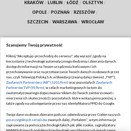
KRAKÓW
/
LUBLIN
/
ŁÓDŹ
/
OLSZTYN
/
OPOLE
/
POZNAŃ
/
RZESZÓW
/
SZCZECIN
/
WARSZAWA
/
WROCŁAW
Szanujemy Twoją prywatność
Dołącz do nas:
Kliknij "Akceptuję i przechodzę do serwisu", aby wyrazić zgody na
korzystanie z technologii automatycznego śledzenia i zbierania danych,
TVP
dostęp do informacji na Twoim urządzeniu końcowym i ich
Abonament TVP
przechowywanie oraz na przetwarzanie Twoich danych osobowych przez
Regulamin TVP
nas, czyli Telewizję Polską S.A. w likwidacji (zwaną dalej również „TVP”),
Emisja w TVP
Polityka prywatności
Zaufanych Partnerów z IAB* (1201 firm)
oraz pozostałych
Zaufanych
Partnerów TVP (93 firm)
, w celach marketingowych (w tym do
Centrum informacji TVP
Moje zgody
zautomatyzowanego dopasowania reklam do Twoich zainteresowań i
mierzenia ich skuteczności) i pozostałych, które wskazujemy poniżej, a
Naziemna Telewizja Cyfrowa
Pomoc
także zgody na udostępnianie przez nas identyfikatora PPID do Google.
Sklep TVP
Biuro reklamy
Twoje dane osobowe zbierane podczas odwiedzania przez Ciebie naszych
Rada Programowa
Kontakt
poszczególnych serwisów
zwanych dalej „Portalem”, w tym informacje
zapisywane za pomocą technologii takich jak: pliki cookie, sygnalizatory
System NOS
WWW lub innych podobnych technologii umożliwiających świadczenie