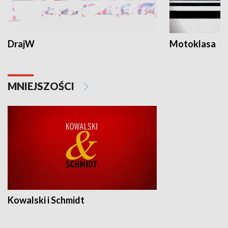
DrajW
Motoklasa
MNIEJSZOŚCI
Kowalski i Schmidt