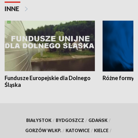
INNE
Fundusze Europejskie dla Dolnego
Różne formy t
Śląska
BIAŁYSTOK
/
BYDGOSZCZ
/
GDAŃSK
/
GORZÓW WLKP.
/
KATOWICE
/
KIELCE
/