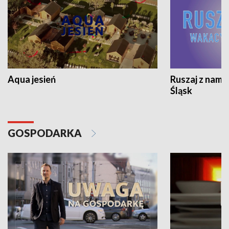
Aqua jesień
Ruszaj z nami
Śląsk
GOSPODARKA