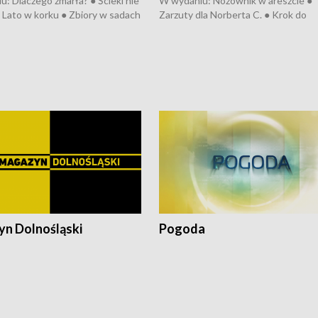
: Dlaczego zmarła? ● Ścieki nie
W wydaniu: Nożownik w areszcie ●
● Lato w korku ● Zbiory w sadach
Zarzuty dla Norberta C. ● Krok do
a kółkiem ● Złoto dla...
obwodnicy ● Miliony na ochronę ●
h ● Mrożonki dla zwierząt
Oddział jak nowy ● Rynek ma być zi
● Inkubator w ognisku ● Rodzic też
pacjent ● Trzeba ratować lekarza
n Dolnośląski
Pogoda