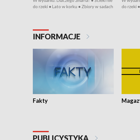
W wydaniu: Dlaczego zmarła? ● Ścieki nie
W wydaniu
do rzeki ● Lato w korku ● Zbiory w sadach
do rzeki 
● Senior za kółkiem ● Złoto dla...
● Senior z
cierpiwych ● Mrożonki dla zwierząt
cierpiwyc
INFORMACJE
Fakty
Magazy
PUBLICYSTYKA