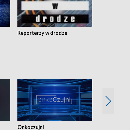
Reporterzy w drodze
Onkoczujni
Recepta na 