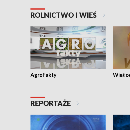
ROLNICTWO I WIEŚ
AgroFakty
Wieś 
REPORTAŻE