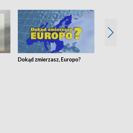
Dokąd zmierzasz, Europo?
Fakty Komen