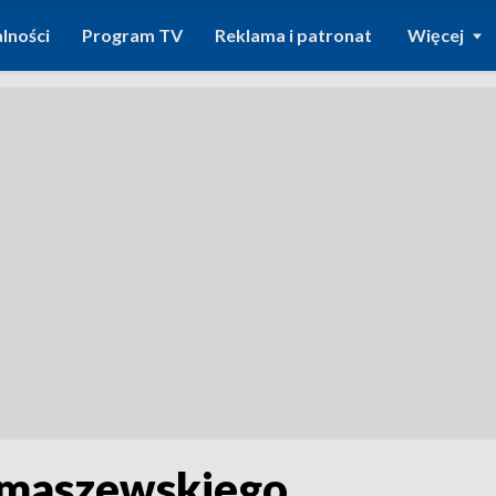
lności
Program TV
Reklama i patronat
Więcej
omaszewskiego