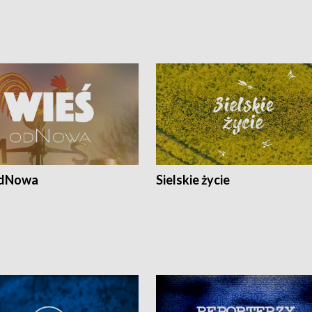
odNowa
Sielskie życie