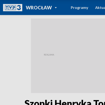
POWRÓT DO
WROCŁAW
Programy
Aktua
TVP REGIONY
Szopki Henryka T