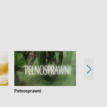
Pełnosprawni
Bezpieczny 