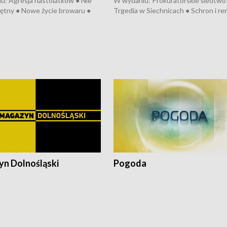
u: Agresja nastolatków ● Nie
W wydaniu: Prokuratorskie śledtwo
ętny ● Nowe życie browaru ●
Trgedia w Siechnicach ● Schron i re
łodzko ● Złotoryjskie złoto ●
Mateusz Morawiecki we Wrocławiu 
ień Pszczół ● Chopin w
edycja Międzynarodowego Festiwal
ch ● Uwaga! Hulajnoga
Chopinowskiego ● Na pomoc Hiszp
● Odbudowa po powodzi ● Filmowy
Lubomierz
n Dolnośląski
Pogoda