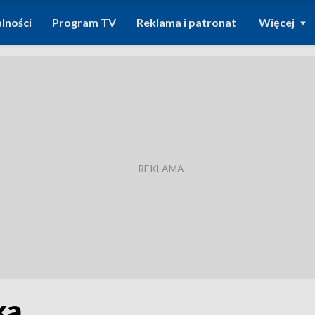
lności
Program TV
Reklama i patronat
Więcej
ka