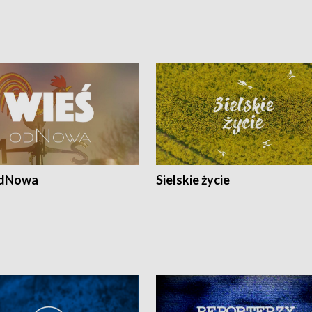
odNowa
Sielskie życie