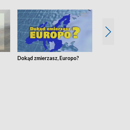
Dokąd zmierzasz, Europo?
Fakty Komen