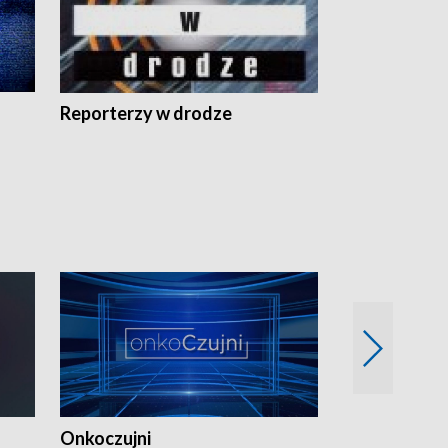
Reporterzy w drodze
Onkoczujni
Recepta na 