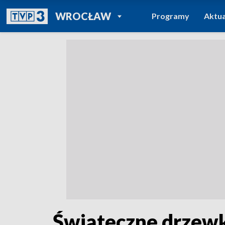
POWRÓT DO
WROCŁAW
Programy
Aktua
TVP REGIONY
Świąteczne drzew