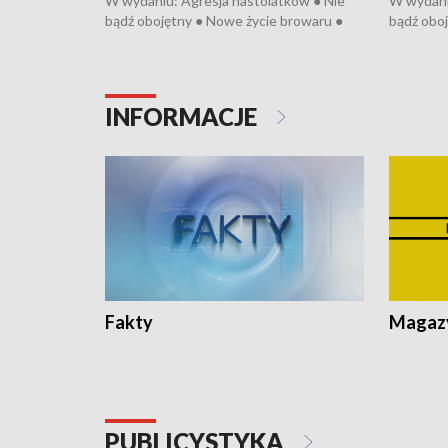
W wydaniu: Agresja nastolatków ● Nie
W wydani
bądź obojętny ● Nowe życie browaru ●
bądź oboj
Bitwa o Kłodzko ● Złotoryjskie złoto ●
Bitwa o K
Wielki Dzień Pszczół ● Chopin w
Wielki Dz
Dusznikach ● Uwaga! Hulajnoga
Dusznika
INFORMACJE
Fakty
Magazy
PUBLICYSTYKA