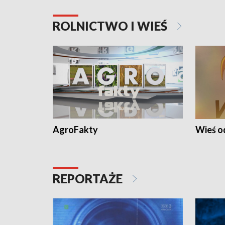
ROLNICTWO I WIEŚ
AgroFakty
Wieś 
REPORTAŻE