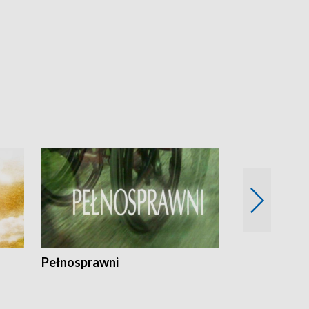
Pełnosprawni
Bezpieczny 