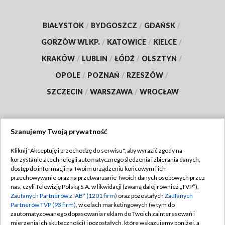
BIAŁYSTOK
/
BYDGOSZCZ
/
GDAŃSK
/
GORZÓW WLKP.
/
KATOWICE
/
KIELCE
/
KRAKÓW
/
LUBLIN
/
ŁÓDŹ
/
OLSZTYN
/
OPOLE
/
POZNAŃ
/
RZESZÓW
/
SZCZECIN
/
WARSZAWA
/
WROCŁAW
Szanujemy Twoją prywatność
Dołącz do nas:
Kliknij "Akceptuję i przechodzę do serwisu", aby wyrazić zgody na
korzystanie z technologii automatycznego śledzenia i zbierania danych,
TVP
dostęp do informacji na Twoim urządzeniu końcowym i ich
Abonament TVP
przechowywanie oraz na przetwarzanie Twoich danych osobowych przez
Regulamin TVP
nas, czyli Telewizję Polską S.A. w likwidacji (zwaną dalej również „TVP”),
Emisja w TVP
Polityka prywatności
Zaufanych Partnerów z IAB* (1201 firm)
oraz pozostałych
Zaufanych
Partnerów TVP (93 firm)
, w celach marketingowych (w tym do
Centrum informacji TVP
Moje zgody
zautomatyzowanego dopasowania reklam do Twoich zainteresowań i
mierzenia ich skuteczności) i pozostałych, które wskazujemy poniżej, a