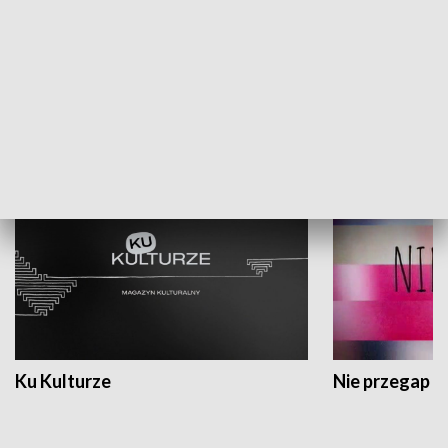
Dlaczego krowa...
Energia Przysz
KULTURA I SZTUKA
Ku Kulturze
Nie przegap