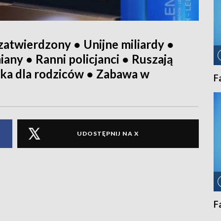
atwierdzony ● Unijne miliardy ●
any ● Ranni policjanci ● Ruszają
żka dla rodziców ● Zabawa w
F
UDOSTĘPNIJ NA X
F