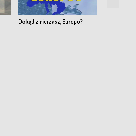
Dokąd zmierzasz, Europo?
Fakty Komen