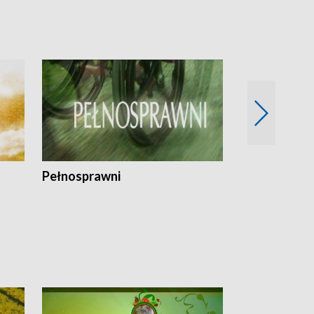
Pełnosprawni
Bezpieczny 