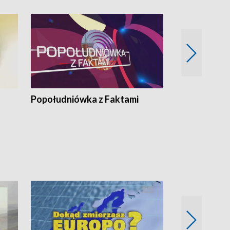
Popołudniówka z Faktami
Z Unią na Ty