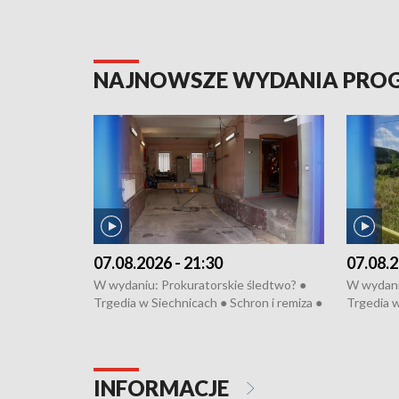
NAJNOWSZE WYDANIA PR
07.08.2026 - 21:30
07.08.2
W wydaniu: Prokuratorskie śledtwo? ●
W wydani
Trgedia w Siechnicach ● Schron i remiza ●
Trgedia w
Mateusz Morawiecki we Wrocławiu ● 81.
Mateusz 
edycja Międzynarodowego Festiwalu
edycja M
Chopinowskiego ● Na pomoc Hiszpanom
Chopinow
● Odbudowa po powodzi ● Filmowy
● Odbudo
INFORMACJE
Lubomierz
Lubomier