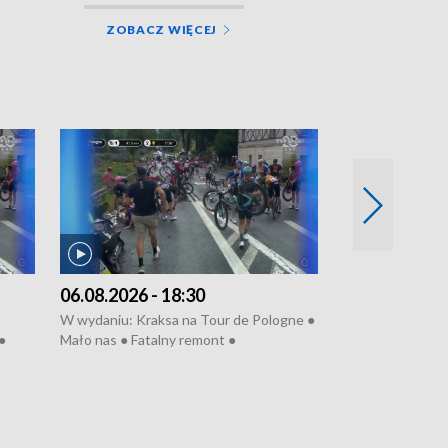
ZOBACZ WIĘCEJ
06.08.2026 - 18:30
05.08.2026 - 
W wydaniu: Kraksa na Tour de Pologne ●
W wydaniu: Dlacz
●
Mało nas ● Fatalny remont ●
do rzeki ● Lato 
 grypa
Sterroryzowane osiedle ● Kosztowna
● Senior za kółki
ko ●
ptasia grypa ● Pociągiem na lotnisko ●
cierpiwych ● Mro
Nowa Ruska ● Refektarz do remontu ●
Koniec upałów