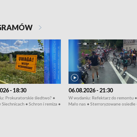
OGRAMÓW
026 - 18:30
06.08.2026 - 21:30
u: Prokuratorskie śledtwo? ●
W wydaniu: Refektarz do remontu ●
 Siechnicach ● Schron i remiza ●
Mało nas ● Sterroryzowane osiedle 
Morawiecki we Wrocławiu ● 81.
Fatalny remont ● Kosztowna ptasia
iędzynarodowego Festiwalu
● Nowa Ruska ● Pociągiem na lotnis
skiego ● Na pomoc Hiszpanom
Koniec upałów ● Kraksa na Tour de
wa po powodzi ● Filmowy
Pologne
z