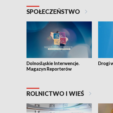
SPOŁECZEŃSTWO
Dolnośląskie Interwencje.
Drogi 
Magazyn Reporterów
ROLNICTWO I WIEŚ