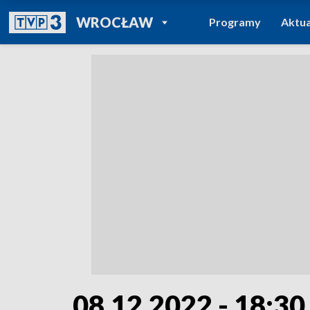
POWRÓT DO
WROCŁAW
Programy
Aktua
TVP REGIONY
08.12.2022 - 18:30