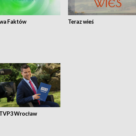
wa Faktów
Teraz wieś
 TVP3 Wrocław