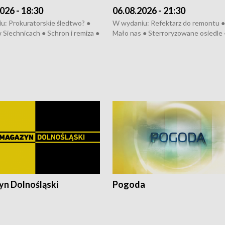
026 - 18:30
06.08.2026 - 21:30
u: Prokuratorskie śledtwo? ●
W wydaniu: Refektarz do remontu ●
 Siechnicach ● Schron i remiza ●
Mało nas ● Sterroryzowane osiedle 
Morawiecki we Wrocławiu ● 81.
Fatalny remont ● Kosztowna ptasia
iędzynarodowego Festiwalu
● Nowa Ruska ● Pociągiem na lotnis
skiego ● Na pomoc Hiszpanom
Koniec upałów ● Kraksa na Tour de
wa po powodzi ● Filmowy
Pologne
z
n Dolnośląski
Pogoda