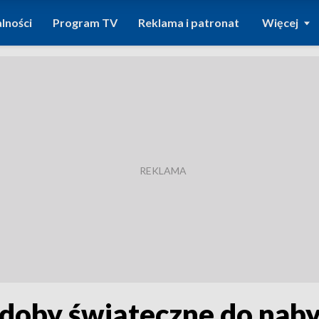
lności
Program TV
Reklama i patronat
Więcej
zdoby świąteczne do naby