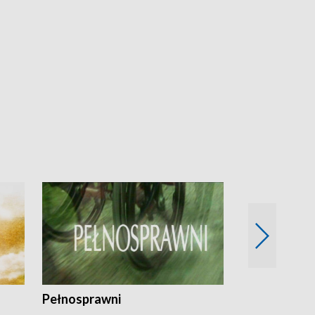
Pełnosprawni
Bezpieczny 