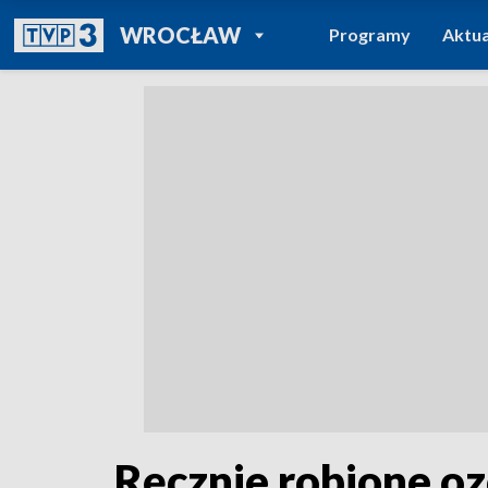
POWRÓT DO
WROCŁAW
Programy
Aktua
TVP REGIONY
Ręcznie robione o