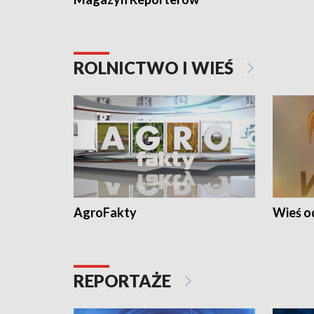
ROLNICTWO I WIEŚ
AgroFakty
Wieś 
REPORTAŻE