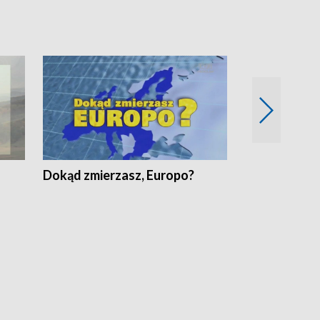
Dokąd zmierzasz, Europo?
Fakty Komen