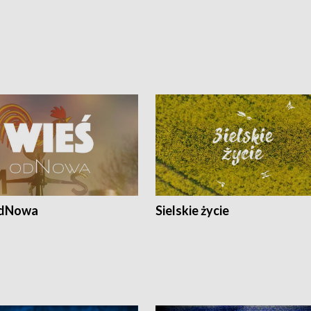
odNowa
Sielskie życie