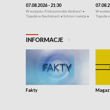
07.08.2026 - 21:30
07.08.2
W wydaniu: Prokuratorskie śledtwo? ●
W wydani
Trgedia w Siechnicach ● Schron i remiza ●
Trgedia w
Mateusz Morawiecki we Wrocławiu ● 81.
Mateusz 
edycja Międzynarodowego Festiwalu
edycja M
Chopinowskiego ● Na pomoc Hiszpanom
Chopinow
● Odbudowa po powodzi ● Filmowy
● Odbudo
INFORMACJE
Lubomierz
Lubomier
Fakty
Magazy