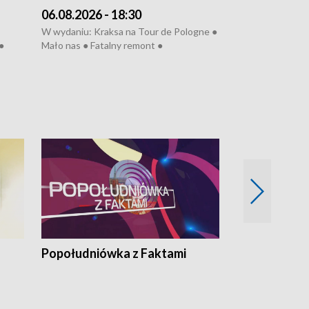
06.08.2026 - 18:30
05.08.2026 - 
W wydaniu: Kraksa na Tour de Pologne ●
W wydaniu: Dlacz
●
Mało nas ● Fatalny remont ●
do rzeki ● Lato 
 grypa
Sterroryzowane osiedle ● Kosztowna
● Senior za kółki
ko ●
ptasia grypa ● Pociągiem na lotnisko ●
cierpiwych ● Mro
Nowa Ruska ● Refektarz do remontu ●
Koniec upałów
Popołudniówka z Faktami
Z Unią na Ty