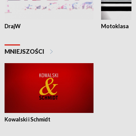
DrajW
Motoklasa
MNIEJSZOŚCI
Kowalski i Schmidt