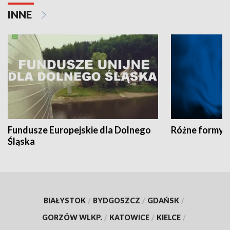
INNE
Fundusze Europejskie dla Dolnego
Różne formy t
Śląska
BIAŁYSTOK
/
BYDGOSZCZ
/
GDAŃSK
/
GORZÓW WLKP.
/
KATOWICE
/
KIELCE
/