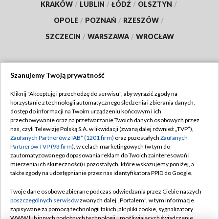
KRAKÓW
/
LUBLIN
/
ŁÓDŹ
/
OLSZTYN
/
OPOLE
/
POZNAŃ
/
RZESZÓW
/
SZCZECIN
/
WARSZAWA
/
WROCŁAW
Szanujemy Twoją prywatność
Dołącz do nas:
Kliknij "Akceptuję i przechodzę do serwisu", aby wyrazić zgody na
korzystanie z technologii automatycznego śledzenia i zbierania danych,
TVP
dostęp do informacji na Twoim urządzeniu końcowym i ich
Abonament TVP
przechowywanie oraz na przetwarzanie Twoich danych osobowych przez
Regulamin TVP
nas, czyli Telewizję Polską S.A. w likwidacji (zwaną dalej również „TVP”),
Emisja w TVP
Polityka prywatności
Zaufanych Partnerów z IAB* (1201 firm)
oraz pozostałych
Zaufanych
Partnerów TVP (93 firm)
, w celach marketingowych (w tym do
Centrum informacji TVP
Moje zgody
zautomatyzowanego dopasowania reklam do Twoich zainteresowań i
mierzenia ich skuteczności) i pozostałych, które wskazujemy poniżej, a
Naziemna Telewizja Cyfrowa
Pomoc
także zgody na udostępnianie przez nas identyfikatora PPID do Google.
Sklep TVP
Biuro reklamy
Twoje dane osobowe zbierane podczas odwiedzania przez Ciebie naszych
Rada Programowa
Kontakt
poszczególnych serwisów
zwanych dalej „Portalem”, w tym informacje
zapisywane za pomocą technologii takich jak: pliki cookie, sygnalizatory
System NOS
WWW lub innych podobnych technologii umożliwiających świadczenie