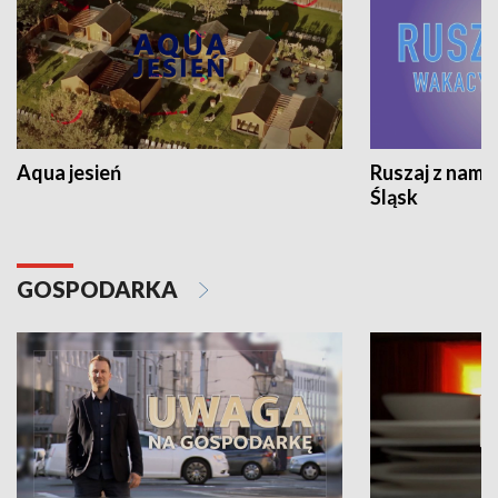
Aqua jesień
Ruszaj z nami
Śląsk
GOSPODARKA