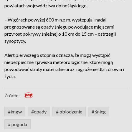
powiatach województwa dolnośląskiego.
– W górach powyżej 600 m n.p.m. występują i nadal
prognozowane są opady śniegu powodujące miejscami
przyrost pokrywy śnieżnej o 10 cm do 15 cm – ostrzegli
synoptycy.
Alert pierwszego stopnia oznacza, że mogą wystąpić
niebezpieczne zjawiska meteorologiczne, które mogą
powodować straty materialne oraz zagrożenie dla zdrowia i
życia.
Źródło:
#imgw
#opady
# oblodzenie
# śnieg
# pogoda