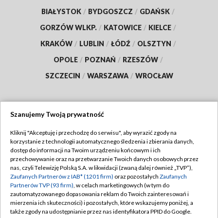
BIAŁYSTOK
/
BYDGOSZCZ
/
GDAŃSK
/
GORZÓW WLKP.
/
KATOWICE
/
KIELCE
/
KRAKÓW
/
LUBLIN
/
ŁÓDŹ
/
OLSZTYN
/
OPOLE
/
POZNAŃ
/
RZESZÓW
/
SZCZECIN
/
WARSZAWA
/
WROCŁAW
Szanujemy Twoją prywatność
Dołącz do nas:
Kliknij "Akceptuję i przechodzę do serwisu", aby wyrazić zgody na
korzystanie z technologii automatycznego śledzenia i zbierania danych,
TVP
dostęp do informacji na Twoim urządzeniu końcowym i ich
Abonament TVP
przechowywanie oraz na przetwarzanie Twoich danych osobowych przez
Regulamin TVP
nas, czyli Telewizję Polską S.A. w likwidacji (zwaną dalej również „TVP”),
Emisja w TVP
Polityka prywatności
Zaufanych Partnerów z IAB* (1201 firm)
oraz pozostałych
Zaufanych
Partnerów TVP (93 firm)
, w celach marketingowych (w tym do
Centrum informacji TVP
Moje zgody
zautomatyzowanego dopasowania reklam do Twoich zainteresowań i
mierzenia ich skuteczności) i pozostałych, które wskazujemy poniżej, a
Naziemna Telewizja Cyfrowa
Pomoc
także zgody na udostępnianie przez nas identyfikatora PPID do Google.