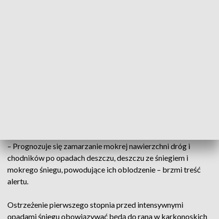
nocy we wschodnich powiatach województw lubelskiego i
mazowieckiego, a do 9.00 rano w całym województwie
podlaskim i na wschodnim krańcu warmińsko-mazurskiego.
– Występują i nadal prognozowane są miejscami słabe opady
marznącego deszczu lub mżawki powodujące gołoledź –
przestrzegł IMGW.
Dla północnych powiatów podkarpackiego, małopolskiego i
śląskiego wydano ostrzeżenia przed oblodzeniem, także
obowiązujące do 9.00 rano.
– Prognozuje się zamarzanie mokrej nawierzchni dróg i
chodników po opadach deszczu, deszczu ze śniegiem i
mokrego śniegu, powodujące ich oblodzenie – brzmi treść
alertu.
Ostrzeżenie pierwszego stopnia przed intensywnymi
opadami śniegu obowiązywać będą do rana w karkonoskich