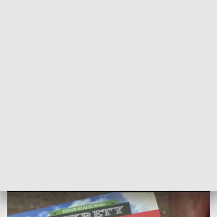
POWRÓT DO
WROCŁAW
TVP REGIONY
Wydano drugą część „Sekretów
Wałbrzycha”
2022-12-06
Anna Krupa; bko