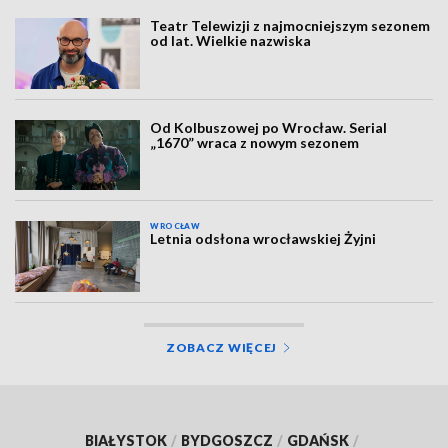
Teatr Telewizji z najmocniejszym sezonem
od lat. Wielkie nazwiska
Od Kolbuszowej po Wrocław. Serial
„1670” wraca z nowym sezonem
WROCŁAW
Letnia odsłona wrocławskiej Żyjni
ZOBACZ WIĘCEJ
BIAŁYSTOK
/
BYDGOSZCZ
/
GDAŃSK
/