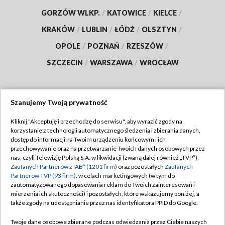
GORZÓW WLKP.
/
KATOWICE
/
KIELCE
/
KRAKÓW
/
LUBLIN
/
ŁÓDŹ
/
OLSZTYN
/
OPOLE
/
POZNAŃ
/
RZESZÓW
/
SZCZECIN
/
WARSZAWA
/
WROCŁAW
Szanujemy Twoją prywatność
Dołącz do nas:
Kliknij "Akceptuję i przechodzę do serwisu", aby wyrazić zgody na
korzystanie z technologii automatycznego śledzenia i zbierania danych,
TVP
dostęp do informacji na Twoim urządzeniu końcowym i ich
Abonament TVP
przechowywanie oraz na przetwarzanie Twoich danych osobowych przez
Regulamin TVP
nas, czyli Telewizję Polską S.A. w likwidacji (zwaną dalej również „TVP”),
Emisja w TVP
Polityka prywatności
Zaufanych Partnerów z IAB* (1201 firm)
oraz pozostałych
Zaufanych
Partnerów TVP (93 firm)
, w celach marketingowych (w tym do
Centrum informacji TVP
Moje zgody
zautomatyzowanego dopasowania reklam do Twoich zainteresowań i
mierzenia ich skuteczności) i pozostałych, które wskazujemy poniżej, a
Naziemna Telewizja Cyfrowa
Pomoc
także zgody na udostępnianie przez nas identyfikatora PPID do Google.
Sklep TVP
Biuro reklamy
Twoje dane osobowe zbierane podczas odwiedzania przez Ciebie naszych