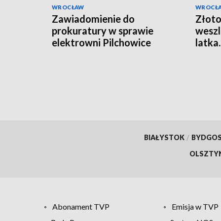
WROCŁAW
WROCŁ
Zawiadomienie do
Złoto
prokuratury w sprawie
weszl
elektrowni Pilchowice
latka
kilkad
marih
BIAŁYSTOK
/
BYDGO
OLSZTY
Abonament TVP
Emisja w TVP