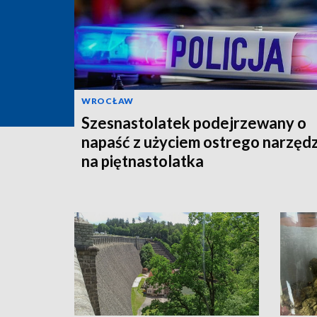
WROCŁAW
Szesnastolatek podejrzewany o
napaść z użyciem ostrego narzędz
na piętnastolatka