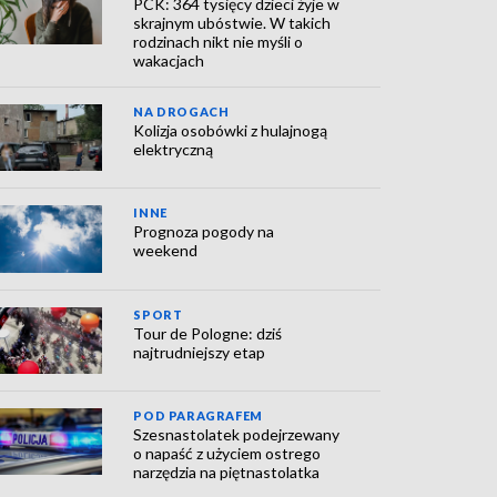
PCK: 364 tysięcy dzieci żyje w
skrajnym ubóstwie. W takich
rodzinach nikt nie myśli o
wakacjach
NA DROGACH
Kolizja osobówki z hulajnogą
elektryczną
INNE
Prognoza pogody na
weekend
SPORT
Tour de Pologne: dziś
najtrudniejszy etap
POD PARAGRAFEM
Szesnastolatek podejrzewany
o napaść z użyciem ostrego
narzędzia na piętnastolatka