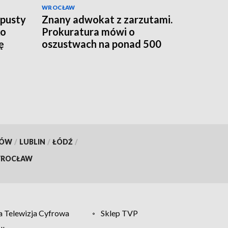
WROCŁAW
 pusty
Znany adwokat z zarzutami.
ko
Prokuratura mówi o
ę
oszustwach na ponad 500
tys. zł
KÓW
/
LUBLIN
/
ŁÓDŹ
/
ROCŁAW
 Telewizja Cyfrowa
Sklep TVP