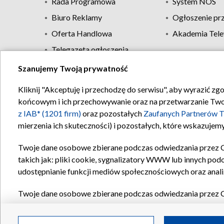
Rada Programowa
System NOS
Biuro Reklamy
Ogłoszenie pr
Oferta Handlowa
Akademia Tele
Telegazeta ogłoszenia
Szanujemy Twoją prywatność
Regulamin TVP
Kliknij "Akceptuję i przechodzę do serwisu", aby wyrazić zg
końcowym i ich przechowywanie oraz na przetwarzanie Twoich
z IAB* (1201 firm)
oraz pozostałych
Zaufanych Partnerów T
mierzenia ich skuteczności) i pozostałych, które wskazujemy
Twoje dane osobowe zbierane podczas odwiedzania przez 
takich jak: pliki cookie, sygnalizatory WWW lub innych pod
udostępnianie funkcji mediów społecznościowych oraz anali
Twoje dane osobowe zbierane podczas odwiedzania przez 
plików cookie, informacje o Twoich wyszukiwaniach w serwi
Partnerów TVP
dla realizacji następujących celów i funkc