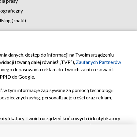
la prasy
tograficzny
sing (znaki)
klamy
Kontakt
rania danych, dostęp do informacji na Twoim urządzeniu
idacji (zwaną dalej również „TVP”),
Zaufanych Partnerów
anego dopasowania reklam do Twoich zainteresowań i
a PPID do Google.
”, w tym informacje zapisywane za pomocą technologii
zpiecznych usług, personalizację treści oraz reklam,
identyfikatory Twoich urządzeń końcowych i identyfikatory
P,
Zaufanych Partnerów z IAB
oraz pozostałych
Zaufanych
 wyboru podstawowych reklam, wyboru spersonalizowanych