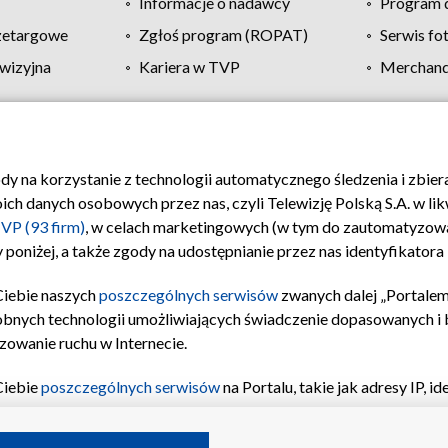
Informacje o nadawcy
Program d
zetargowe
Zgłoś program (ROPAT)
Serwis fo
wizyjna
Kariera w TVP
Merchandi
Polityka prywatności
Moje zgody
Pomoc
Biuro re
ody na korzystanie z technologii automatycznego śledzenia i zbie
 danych osobowych przez nas, czyli Telewizję Polską S.A. w likw
VP (93 firm)
, w celach marketingowych (w tym do zautomatyzow
 poniżej, a także zgody na udostępnianie przez nas identyfikator
Ciebie naszych
poszczególnych serwisów
zwanych dalej „Portalem
obnych technologii umożliwiających świadczenie dopasowanych i be
zowanie ruchu w Internecie.
Ciebie
poszczególnych serwisów
na Portalu, takie jak adresy IP, 
sach Portalu czy historia odwiedzin będą przetwarzane przez TV
ji: przechowywania informacji na urządzeniu lub dostęp do nich,
©2026 Telewizja Polska S.A. w likwidacji