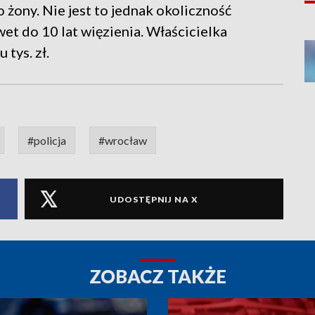
go żony. Nie jest to jednak okoliczność
t do 10 lat więzienia. Właścicielka
 tys. zł.
#policja
#wrocław
UDOSTĘPNIJ NA X
ZOBACZ TAKŻE