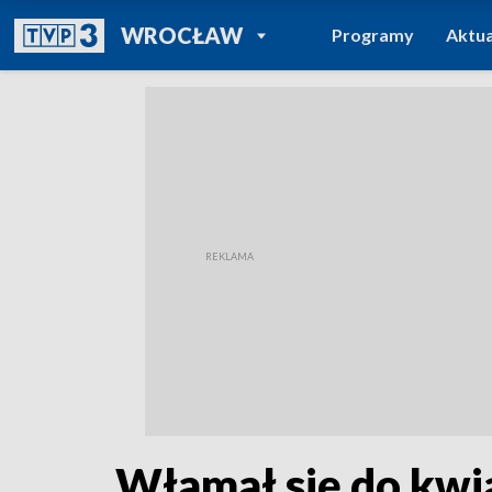
POWRÓT DO
WROCŁAW
Programy
Aktua
TVP REGIONY
Włamał się do kwia