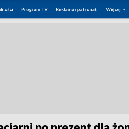
lności
Program TV
Reklama i patronat
Więcej
ciarni po prezent dla żo