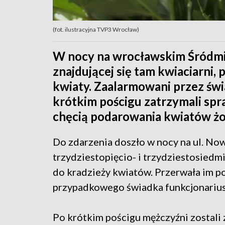
(fot. ilustracyjna TVP3 Wrocław)
W nocy na wrocławskim Śródmieś
znajdującej się tam kwiaciarni,
kwiaty. Zaalarmowani przez świ
krótkim pościgu zatrzymali spra
chęcią podarowania kwiatów żon
Do zdarzenia doszło w nocy na ul. Now
trzydziestopięcio- i trzydziestosiedmio
do kradzieży kwiatów. Przerwała im p
przypadkowego świadka funkcjonariusz
Po krótkim pościgu mężczyźni zostali z