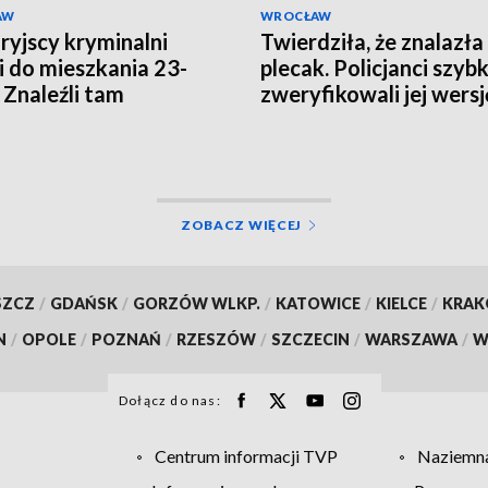
AW
WROCŁAW
ryjscy kryminalni
Twierdziła, że znalazła
i do mieszkania 23-
plecak. Policjanci szyb
. Znaleźli tam
zweryfikowali jej wersj
ziesiąt porcji
uany i haszyszu
ZOBACZ WIĘCEJ
SZCZ
/
GDAŃSK
/
GORZÓW WLKP.
/
KATOWICE
/
KIELCE
/
KRA
N
/
OPOLE
/
POZNAŃ
/
RZESZÓW
/
SZCZECIN
/
WARSZAWA
/
W
Dołącz do nas:
Centrum informacji TVP
Naziemna