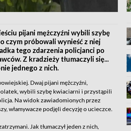
ciu pijani mężczyźni wybili szybę
 po czym próbowali wynieść z niej
adka tego zdarzenia policjanci po
wców. Z kradzieży tłumaczyli się...
ie jednego z nich.
owiejskiej. Dwaj pijani mężczyźni,
latek, wybili szybę kwiaciarni i przystąpili
olicja. Na widok zawiadomionych przez
y, włamywacze podjęli decyzję o ucieczce.
atrzymani. Jak tłumaczył jeden z nich,