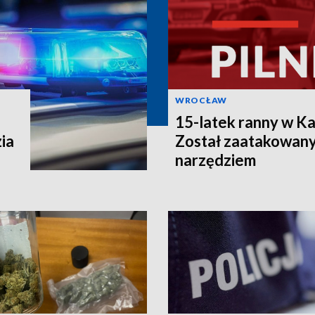
WROCŁAW
15-latek ranny w K
ia
Został zaatakowany
narzędziem