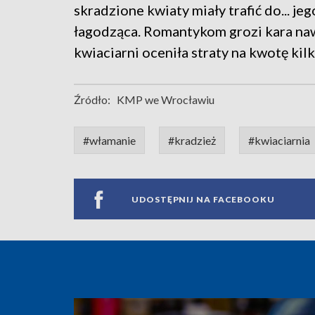
skradzione kwiaty miały trafić do... je
łagodząca. Romantykom grozi kara nawe
kwiaciarni oceniła straty na kwotę kilku
Źródło:
KMP we Wrocławiu
#włamanie
#kradzież
#kwiaciarnia
UDOSTĘPNIJ NA FACEBOOKU