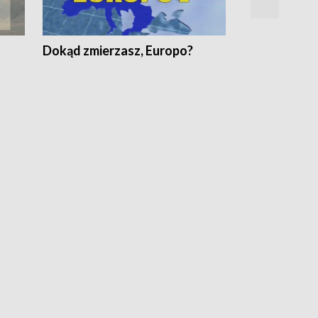
Dokąd zmierzasz, Europo?
Fakty Komen