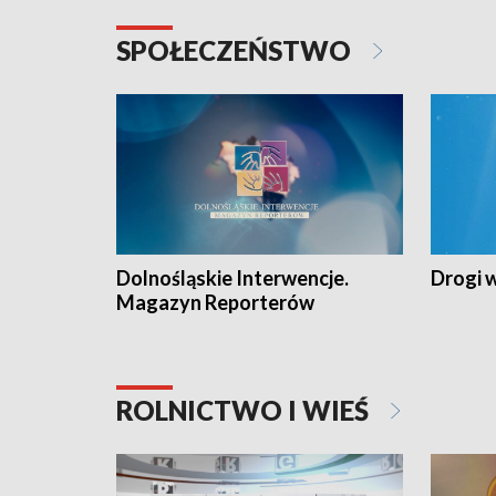
SPOŁECZEŃSTWO
Dolnośląskie Interwencje.
Drogi 
Magazyn Reporterów
ROLNICTWO I WIEŚ