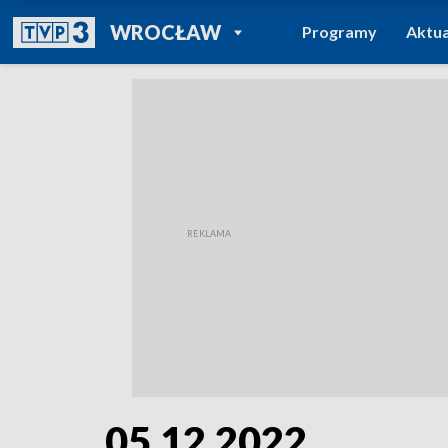
POWRÓT DO
WROCŁAW
Programy
Aktua
TVP REGIONY
05.12.2022