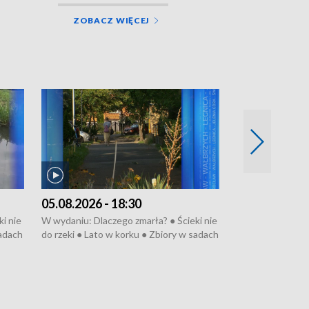
ZOBACZ WIĘCEJ
05.08.2026 - 18:30
04.08.2026 - 
i nie
W wydaniu: Dlaczego zmarła? ● Ścieki nie
W wydaniu: Nożo
sadach
do rzeki ● Lato w korku ● Zbiory w sadach
Zarzuty dla Norb
● Senior za kółkiem ● Złoto dla...
obwodnicy ● Mili
cierpiwych ● Mrożonki dla zwierząt
Oddział jak nowy
● Inkubator w og
pacjent ● Trzeba