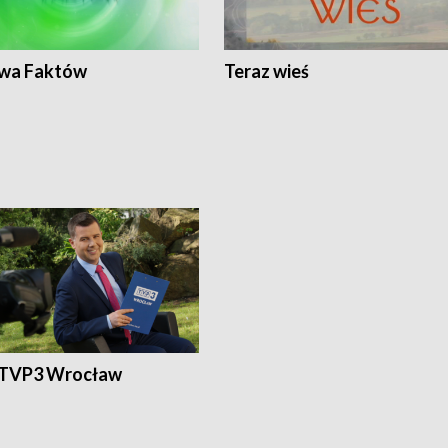
wa Faktów
Teraz wieś
 TVP3 Wrocław