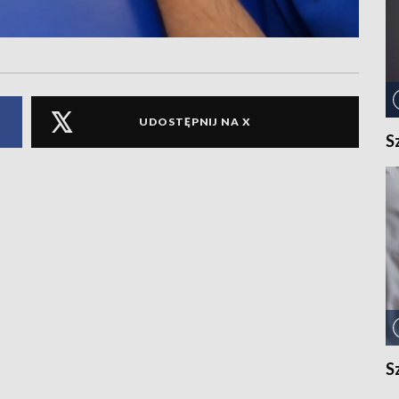
UDOSTĘPNIJ NA X
S
S