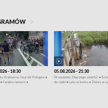
OGRAMÓW
026 - 18:30
05.08.2026 - 21:30
u: Kraksa na Tour de Pologne ●
W wydaniu: Dlaczego zmarła? ● Ściek
● Fatalny remont ●
do rzeki ● Lato w korku ● Zbiory w 
zowane osiedle ● Kosztowna
● Senior za kółkiem ● Złoto dla...
ypa ● Pociągiem na lotnisko ●
cierpiwych ● Mrożonki dla zwierząt
ka ● Refektarz do remontu ●
pałów