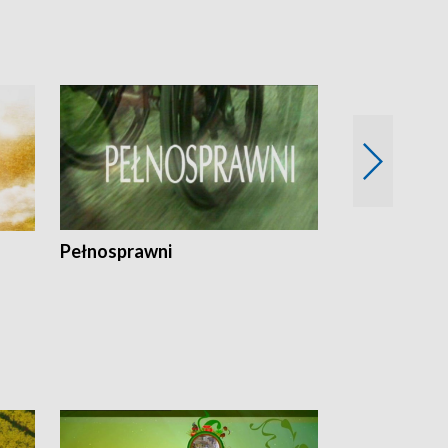
Pełnosprawni
Bezpieczny 