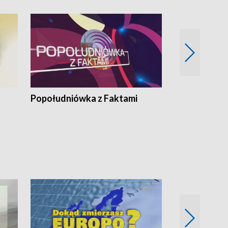
Popołudniówka z Faktami
Z Unią na Ty