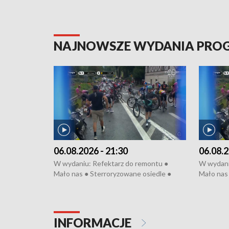
NAJNOWSZE WYDANIA PR
06.08.2026 - 21:30
06.08.2
W wydaniu: Refektarz do remontu ●
W wydani
Mało nas ● Sterroryzowane osiedle ●
Mało nas 
Fatalny remont ● Kosztowna ptasia grypa
Sterrory
● Nowa Ruska ● Pociągiem na lotnisko ●
ptasia gr
Koniec upałów ● Kraksa na Tour de
Nowa Rus
Pologne
Koniec u
INFORMACJE