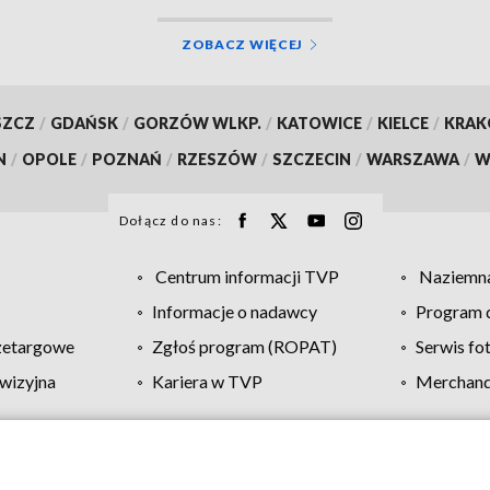
ZOBACZ WIĘCEJ
SZCZ
/
GDAŃSK
/
GORZÓW WLKP.
/
KATOWICE
/
KIELCE
/
KRA
N
/
OPOLE
/
POZNAŃ
/
RZESZÓW
/
SZCZECIN
/
WARSZAWA
/
W
Dołącz do nas:
Centrum informacji TVP
Naziemna
Informacje o nadawcy
Program d
zetargowe
Zgłoś program (ROPAT)
Serwis fo
wizyjna
Kariera w TVP
Merchandi