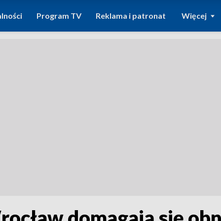
lności
Program TV
Reklama i patronat
Więcej
ocław domagają się obni