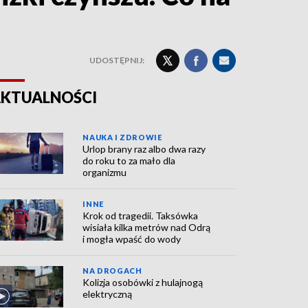
UDOSTĘPNIJ:
KTUALNOŚCI
NAUKA I ZDROWIE
Urlop brany raz albo dwa razy
do roku to za mało dla
organizmu
INNE
Krok od tragedii. Taksówka
wisiała kilka metrów nad Odrą
i mogła wpaść do wody
NA DROGACH
Kolizja osobówki z hulajnogą
elektryczną