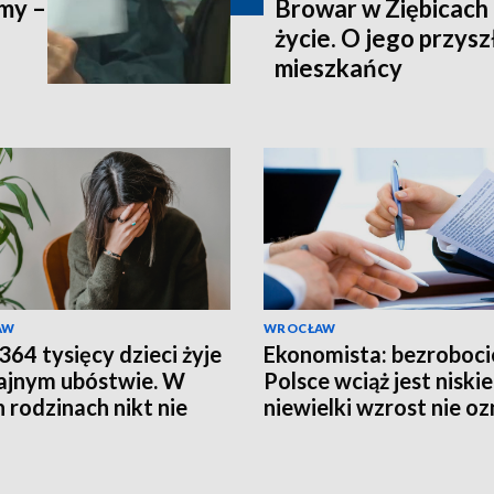
imy –
Browar w Ziębicach 
życie. O jego przys
mieszkańcy
AW
WROCŁAW
364 tysięcy dzieci żyje
Ekonomista: bezroboci
ajnym ubóstwie. W
Polsce wciąż jest niskie
h rodzinach nikt nie
niewielki wzrost nie o
 o wakacjach
problemów