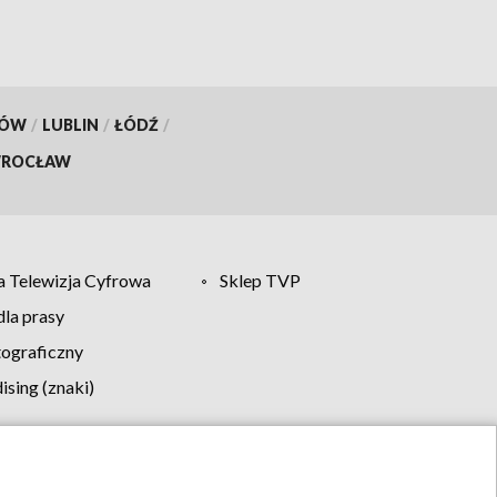
KÓW
/
LUBLIN
/
ŁÓDŹ
/
ROCŁAW
 Telewizja Cyfrowa
Sklep TVP
la prasy
tograficzny
sing (znaki)