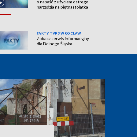
o napaść z użyciem ostrego
narzędzia na piętnastolatka
FAKTY TVP3 WROCŁAW
Zobacz serwis informacyjny
dla Dolnego Śląska