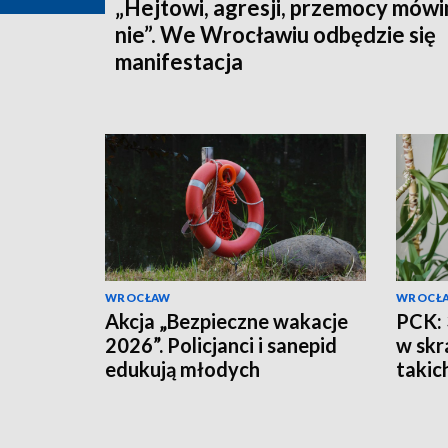
„Hejtowi, agresji, przemocy mów
nie”. We Wrocławiu odbędzie się
manifestacja
WROCŁAW
WROCŁ
Akcja „Bezpieczne wakacje
PCK: 
2026”. Policjanci i sanepid
w skr
edukują młodych
takic
sportowców w Miliczu
myśli