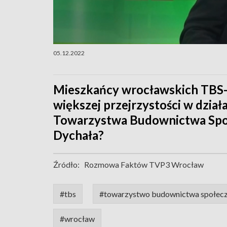
05.12.2022
Mieszkańcy wrocławskich TBS-ó
większej przejrzystości w dział
Towarzystwa Budownictwa Spo
Dychała?
Źródło:
Rozmowa Faktów TVP3 Wrocław
#tbs
#towarzystwo budownictwa społec
#wrocław