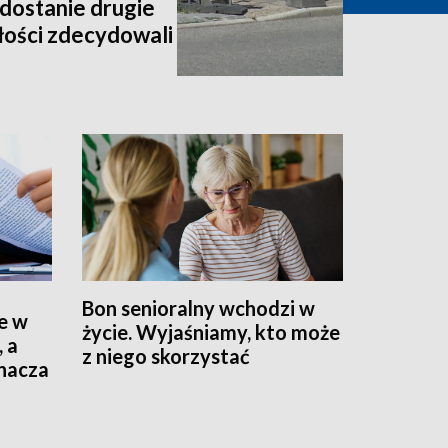
dostanie drugie
złości zdecydowali
Bon senioralny wchodzi w
e w
życie. Wyjaśniamy, kto może
, a
z niego skorzystać
znacza