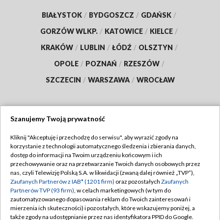
BIAŁYSTOK
/
BYDGOSZCZ
/
GDAŃSK
/
GORZÓW WLKP.
/
KATOWICE
/
KIELCE
/
KRAKÓW
/
LUBLIN
/
ŁÓDŹ
/
OLSZTYN
/
OPOLE
/
POZNAŃ
/
RZESZÓW
/
SZCZECIN
/
WARSZAWA
/
WROCŁAW
Szanujemy Twoją prywatność
Dołącz do nas:
Kliknij "Akceptuję i przechodzę do serwisu", aby wyrazić zgody na
korzystanie z technologii automatycznego śledzenia i zbierania danych,
TVP
dostęp do informacji na Twoim urządzeniu końcowym i ich
Abonament TVP
przechowywanie oraz na przetwarzanie Twoich danych osobowych przez
Regulamin TVP
nas, czyli Telewizję Polską S.A. w likwidacji (zwaną dalej również „TVP”),
Emisja w TVP
Polityka prywatności
Zaufanych Partnerów z IAB* (1201 firm)
oraz pozostałych
Zaufanych
Partnerów TVP (93 firm)
, w celach marketingowych (w tym do
Centrum informacji TVP
Moje zgody
zautomatyzowanego dopasowania reklam do Twoich zainteresowań i
mierzenia ich skuteczności) i pozostałych, które wskazujemy poniżej, a
Naziemna Telewizja Cyfrowa
Pomoc
także zgody na udostępnianie przez nas identyfikatora PPID do Google.