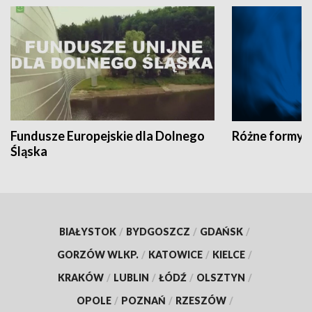
Fundusze Europejskie dla Dolnego
Różne formy t
Śląska
BIAŁYSTOK
/
BYDGOSZCZ
/
GDAŃSK
/
GORZÓW WLKP.
/
KATOWICE
/
KIELCE
/
KRAKÓW
/
LUBLIN
/
ŁÓDŹ
/
OLSZTYN
/
OPOLE
/
POZNAŃ
/
RZESZÓW
/