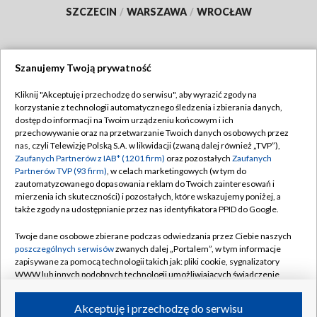
SZCZECIN
/
WARSZAWA
/
WROCŁAW
Szanujemy Twoją prywatność
Dołącz do nas:
Kliknij "Akceptuję i przechodzę do serwisu", aby wyrazić zgody na
korzystanie z technologii automatycznego śledzenia i zbierania danych,
TVP
dostęp do informacji na Twoim urządzeniu końcowym i ich
Abonament TVP
przechowywanie oraz na przetwarzanie Twoich danych osobowych przez
Regulamin TVP
nas, czyli Telewizję Polską S.A. w likwidacji (zwaną dalej również „TVP”),
Emisja w TVP
Polityka prywatności
Zaufanych Partnerów z IAB* (1201 firm)
oraz pozostałych
Zaufanych
Partnerów TVP (93 firm)
, w celach marketingowych (w tym do
Centrum informacji TVP
Moje zgody
zautomatyzowanego dopasowania reklam do Twoich zainteresowań i
mierzenia ich skuteczności) i pozostałych, które wskazujemy poniżej, a
Naziemna Telewizja Cyfrowa
Pomoc
także zgody na udostępnianie przez nas identyfikatora PPID do Google.
Sklep TVP
Biuro reklamy
Twoje dane osobowe zbierane podczas odwiedzania przez Ciebie naszych
Rada Programowa
Kontakt
poszczególnych serwisów
zwanych dalej „Portalem”, w tym informacje
zapisywane za pomocą technologii takich jak: pliki cookie, sygnalizatory
System NOS
WWW lub innych podobnych technologii umożliwiających świadczenie
dopasowanych i bezpiecznych usług, personalizację treści oraz reklam,
Informacje o nadawcy
Kanały
udostępnianie funkcji mediów społecznościowych oraz analizowanie
Akceptuję i przechodzę do serwisu
ruchu w Internecie.
Program dla prasy