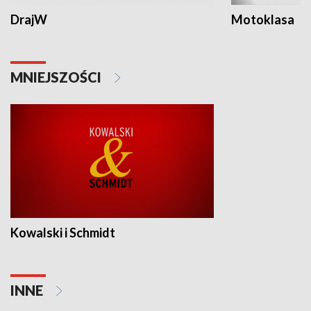
DrajW
Motoklasa
MNIEJSZOŚCI
Kowalski i Schmidt
INNE