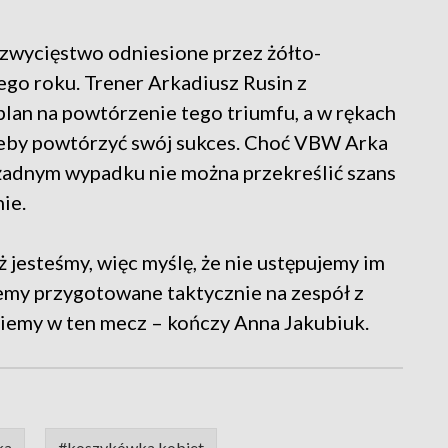
 zwycięstwo odniesione przez żółto-
ego roku. Trener Arkadiusz Rusin z
lan na powtórzenie tego triumfu, a w rękach
 żeby powtórzyć swój sukces. Choć VBW Arka
 żadnym wypadku nie można przekreślić szans
ie.
ż jesteśmy, więc myślę, że nie ustępujemy im
iemy przygotowane taktycznie na zespół z
ziemy w ten mecz – kończy Anna Jakubiuk.
ka
#koszykówka kobiet