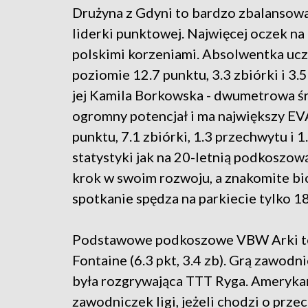
Drużyna z Gdyni to bardzo zbalansowan
liderki punktowej. Najwięcej oczek n
polskimi korzeniami. Absolwentka ucze
poziomie 12.7 punktu, 3.3 zbiórki i 3.5 
jej Kamila Borkowska - dwumetrowa ś
ogromny potencjał i ma największy EVA
punktu, 7.1 zbiórki, 1.3 przechwytu i 
statystyki jak na 20-letnią podkoszow
krok w swoim rozwoju, a znakomite bi
spotkanie spędza na parkiecie tylko 1
Podstawowe podkoszowe VBW Arki to Kr
Fontaine (6.3 pkt, 3.4 zb). Grą zawod
była rozgrywająca TTT Ryga. Amerykań
zawodniczek ligi, jeżeli chodzi o prze