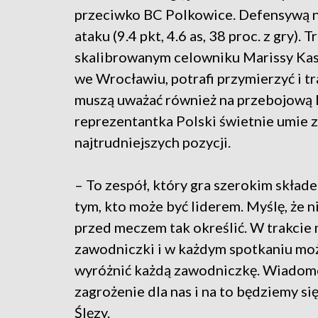
przeciwko BC Polkowice. Defensywą na
ataku (9.4 pkt, 4.6 as, 38 proc. z gry)
skalibrowanym celowniku Marissy Kast
we Wrocławiu, potrafi przymierzyć i tr
muszą uważać również na przebojową
reprezentantka Polski świetnie umie z
najtrudniejszych pozycji.
– To zespół, który gra szerokim skład
tym, kto może być liderem. Myślę, że 
przed meczem tak określić. W trakcie 
zawodniczki i w każdym spotkaniu moż
wyróżnić każdą zawodniczkę. Wiadomo 
zagrożenie dla nas i na to będziemy s
Ślęzy.