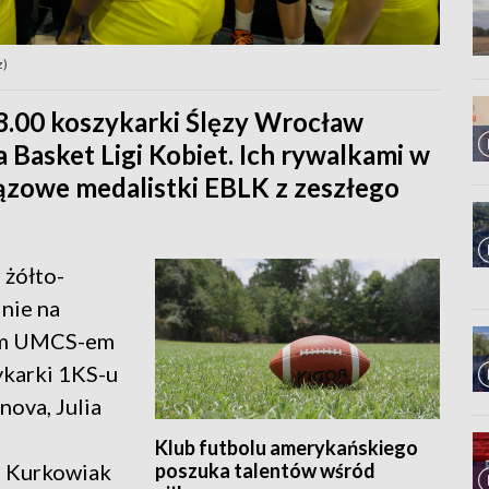
z)
 18.00 koszykarki Ślęzy Wrocław
a Basket Ligi Kobiet. Ich rywalkami w
ązowe medalistki EBLK z zeszłego
 żółto-
nie na
-em UMCS-em
ykarki 1KS-u
nova, Julia
Klub futbolu amerykańskiego
poszuka talentów wśród
a Kurkowiak