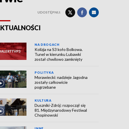
UDOSTĘPNIJ:
KTUALNOŚCI
NA DROGACH
Kolizja na S3 koło Bolkowa.
Tunel w kierunku Lubawki
został chwilowo zamknięty
POLITYKA
Morawiecki: nadzieje Jagodna
zostały całkowicie
pogrzebane
KULTURA
Duszniki-Zdrój: rozpoczął się
81. Międzynarodowy Festiwal
Chopinowski
INNE