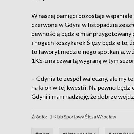
W naszej pamięci pozostaje wspaniałe
czerwone w Gdyni w listopadzie zeszł
pewnością będzie miał przygotowany p
i nogach koszykarek Ślęzy będzie to,
to faworyt niedzielnego spotkania, w
1KS-u na czwartą wygraną w tym sezon
– Gdynia to zespół waleczny, ale my te
na krok w tej kwestii. Na pewno będz
Gdyni i mam nadzieję, że dobrze wejd
Źródło:
1 Klub Sportowy Ślęza Wrocław
#sport
#ślęza wrocław
#koszyków