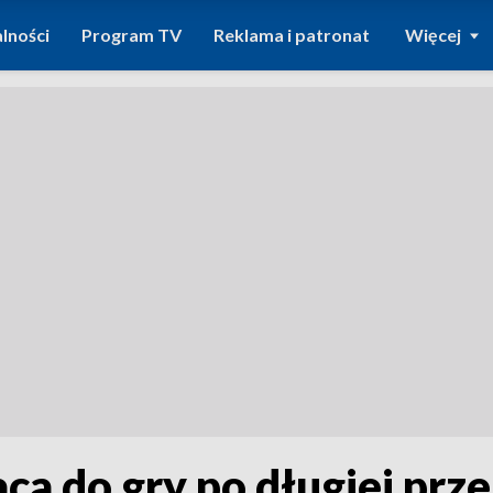
lności
Program TV
Reklama i patronat
Więcej
a do gry po długiej prz