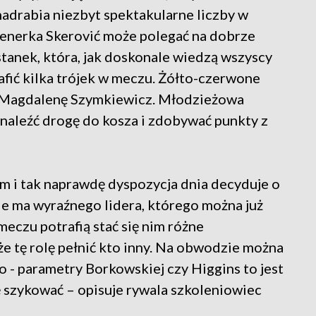
drabia niezbyt spektakularne liczby w
. Trenerka Skerović może polegać na dobrze
anek, która, jak doskonale wiedzą wszyscy
afić kilka trójek w meczu. Żółto-czerwone
 Magdalenę Szymkiewicz. Młodzieżowa
naleźć drogę do kosza i zdobywać punkty z
em i tak naprawdę dyspozycja dnia decyduje o
nie ma wyraźnego lidera, którego można już
meczu potrafią stać się nim różne
e tę rolę pełnić kto inny. Na obwodzie można
- parametry Borkowskiej czy Higgins to jest
ię szykować – opisuje rywala szkoleniowiec