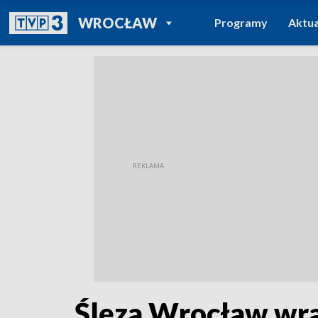
POWRÓT DO
WROCŁAW
Programy
Aktua
TVP REGIONY
Ślęza Wrocław wrac