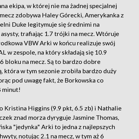
a ekipa, w której nie ma żadnej specjalnej
a mecz zdobywa Haley Górecki, Amerykanka z
lni Duke legitymuje się średnimi na
asysty, trafiając 1.7 trójki na mecz. Wtóruje
rodkowa VBW Arki w końcu realizuje swój
L w zespole, na który składają się 10.9
1.6 bloku na mecz. Są to bardzo dobre
ą, która w tym sezonie zrobiła bardzo duży
orąc pod uwagę fakt, że Borkowska co
8 minut!
istina Higgins (9.9 pkt, 6.5 zb) i Nathalie
niczek znad morza dyryguje Jasmine Thomas,
ska "jedynka" Arki to jedna z najlepszych
chwyty, notując 2.1 na mecz, w tym aż 6