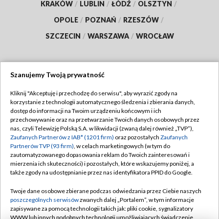
KRAKÓW
/
LUBLIN
/
ŁÓDŹ
/
OLSZTYN
/
OPOLE
/
POZNAŃ
/
RZESZÓW
/
SZCZECIN
/
WARSZAWA
/
WROCŁAW
Szanujemy Twoją prywatność
Dołącz do nas:
Kliknij "Akceptuję i przechodzę do serwisu", aby wyrazić zgody na
korzystanie z technologii automatycznego śledzenia i zbierania danych,
TVP
dostęp do informacji na Twoim urządzeniu końcowym i ich
Abonament TVP
przechowywanie oraz na przetwarzanie Twoich danych osobowych przez
Regulamin TVP
nas, czyli Telewizję Polską S.A. w likwidacji (zwaną dalej również „TVP”),
Emisja w TVP
Polityka prywatności
Zaufanych Partnerów z IAB* (1201 firm)
oraz pozostałych
Zaufanych
Partnerów TVP (93 firm)
, w celach marketingowych (w tym do
Centrum informacji TVP
Moje zgody
zautomatyzowanego dopasowania reklam do Twoich zainteresowań i
mierzenia ich skuteczności) i pozostałych, które wskazujemy poniżej, a
Naziemna Telewizja Cyfrowa
Pomoc
także zgody na udostępnianie przez nas identyfikatora PPID do Google.
Sklep TVP
Biuro reklamy
Twoje dane osobowe zbierane podczas odwiedzania przez Ciebie naszych
Rada Programowa
Kontakt
poszczególnych serwisów
zwanych dalej „Portalem”, w tym informacje
zapisywane za pomocą technologii takich jak: pliki cookie, sygnalizatory
System NOS
WWW lub innych podobnych technologii umożliwiających świadczenie