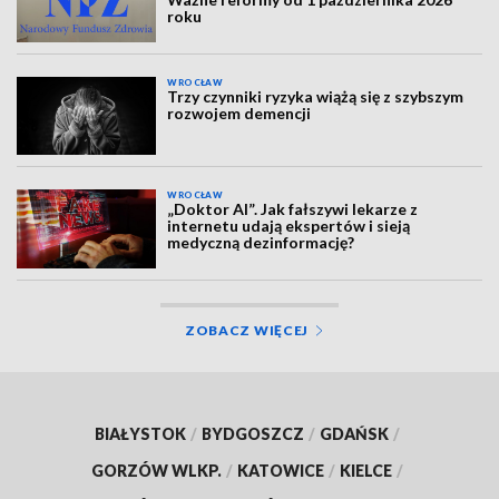
roku
WROCŁAW
Trzy czynniki ryzyka wiążą się z szybszym
rozwojem demencji
WROCŁAW
„Doktor AI”. Jak fałszywi lekarze z
internetu udają ekspertów i sieją
medyczną dezinformację?
ZOBACZ WIĘCEJ
BIAŁYSTOK
/
BYDGOSZCZ
/
GDAŃSK
/
GORZÓW WLKP.
/
KATOWICE
/
KIELCE
/