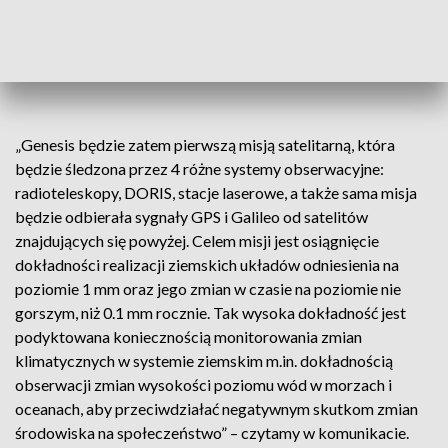
częstotliwości sygnałów mikrofalowych przez misję Genesis,
ale nie „z góry”, jak w przypadku GPS i Galileo, ale „z dołu” od
tzw. stacji DORIS – znajdujących się na powierzchni Ziemi.
„Genesis będzie zatem pierwszą misją satelitarną, która
będzie śledzona przez 4 różne systemy obserwacyjne:
radioteleskopy, DORIS, stacje laserowe, a także sama misja
będzie odbierała sygnały GPS i Galileo od satelitów
znajdujących się powyżej. Celem misji jest osiągnięcie
dokładności realizacji ziemskich układów odniesienia na
poziomie 1 mm oraz jego zmian w czasie na poziomie nie
gorszym, niż 0.1 mm rocznie. Tak wysoka dokładność jest
podyktowana koniecznością monitorowania zmian
klimatycznych w systemie ziemskim m.in. dokładnością
obserwacji zmian wysokości poziomu wód w morzach i
oceanach, aby przeciwdziałać negatywnym skutkom zmian
środowiska na społeczeństwo” – czytamy w komunikacie.