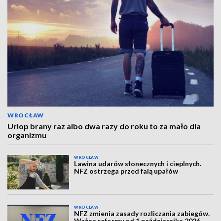
WROCŁAW
Urlop brany raz albo dwa razy do roku to za mało dla
organizmu
WROCŁAW
Lawina udarów słonecznych i cieplnych.
NFZ ostrzega przed falą upałów
WROCŁAW
NFZ zmienia zasady rozliczania zabiegów.
Ważne reformy od 1 października 2026