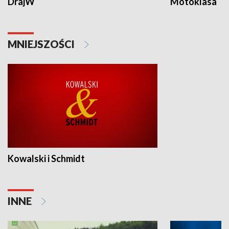
DrajW
Motoklasa
MNIEJSZOŚCI
Kowalski i Schmidt
INNE