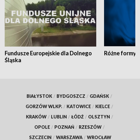
Fundusze Europejskie dla Dolnego
Różne formy t
Śląska
BIAŁYSTOK
/
BYDGOSZCZ
/
GDAŃSK
/
GORZÓW WLKP.
/
KATOWICE
/
KIELCE
/
KRAKÓW
/
LUBLIN
/
ŁÓDŹ
/
OLSZTYN
/
OPOLE
/
POZNAŃ
/
RZESZÓW
/
SZCZECIN
/
WARSZAWA
/
WROCŁAW