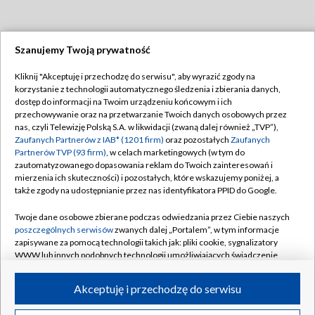
Szanujemy Twoją prywatność
Dołącz do nas:
Kliknij "Akceptuję i przechodzę do serwisu", aby wyrazić zgody na
korzystanie z technologii automatycznego śledzenia i zbierania danych,
TVP
dostęp do informacji na Twoim urządzeniu końcowym i ich
Abonament TVP
przechowywanie oraz na przetwarzanie Twoich danych osobowych przez
Regulamin TVP
nas, czyli Telewizję Polską S.A. w likwidacji (zwaną dalej również „TVP”),
Emisja w TVP
Polityka prywatności
Zaufanych Partnerów z IAB* (1201 firm)
oraz pozostałych
Zaufanych
Partnerów TVP (93 firm)
, w celach marketingowych (w tym do
Centrum informacji TVP
Moje zgody
zautomatyzowanego dopasowania reklam do Twoich zainteresowań i
mierzenia ich skuteczności) i pozostałych, które wskazujemy poniżej, a
Naziemna Telewizja Cyfrowa
Pomoc
także zgody na udostępnianie przez nas identyfikatora PPID do Google.
Sklep TVP
Biuro reklamy
Twoje dane osobowe zbierane podczas odwiedzania przez Ciebie naszych
Rada Programowa
Kontakt
poszczególnych serwisów
zwanych dalej „Portalem”, w tym informacje
zapisywane za pomocą technologii takich jak: pliki cookie, sygnalizatory
System NOS
WWW lub innych podobnych technologii umożliwiających świadczenie
dopasowanych i bezpiecznych usług, personalizację treści oraz reklam,
Informacje o nadawcy
Kanały
udostępnianie funkcji mediów społecznościowych oraz analizowanie
Akceptuję i przechodzę do serwisu
ruchu w Internecie.
Program dla prasy
©2026 Telewizja Polska S.A. w likwidacji