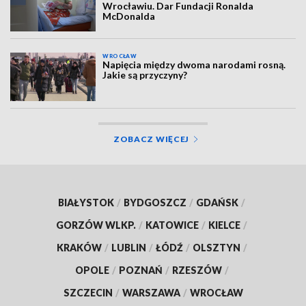
Wrocławiu. Dar Fundacji Ronalda
McDonalda
WROCŁAW
Napięcia między dwoma narodami rosną.
Jakie są przyczyny?
ZOBACZ WIĘCEJ
BIAŁYSTOK
/
BYDGOSZCZ
/
GDAŃSK
/
GORZÓW WLKP.
/
KATOWICE
/
KIELCE
/
KRAKÓW
/
LUBLIN
/
ŁÓDŹ
/
OLSZTYN
/
OPOLE
/
POZNAŃ
/
RZESZÓW
/
SZCZECIN
/
WARSZAWA
/
WROCŁAW