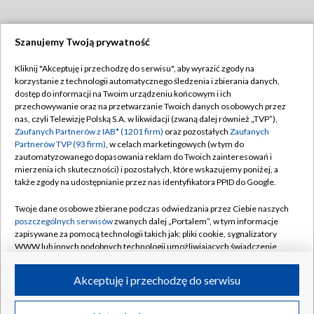
Szanujemy Twoją prywatność
Dołącz do nas:
Kliknij "Akceptuję i przechodzę do serwisu", aby wyrazić zgody na
korzystanie z technologii automatycznego śledzenia i zbierania danych,
TVP
dostęp do informacji na Twoim urządzeniu końcowym i ich
Abonament TVP
przechowywanie oraz na przetwarzanie Twoich danych osobowych przez
Regulamin TVP
nas, czyli Telewizję Polską S.A. w likwidacji (zwaną dalej również „TVP”),
Emisja w TVP
Polityka prywatności
Zaufanych Partnerów z IAB* (1201 firm)
oraz pozostałych
Zaufanych
Partnerów TVP (93 firm)
, w celach marketingowych (w tym do
Centrum informacji TVP
Moje zgody
zautomatyzowanego dopasowania reklam do Twoich zainteresowań i
mierzenia ich skuteczności) i pozostałych, które wskazujemy poniżej, a
Naziemna Telewizja Cyfrowa
Pomoc
także zgody na udostępnianie przez nas identyfikatora PPID do Google.
Sklep TVP
Biuro reklamy
Twoje dane osobowe zbierane podczas odwiedzania przez Ciebie naszych
Rada Programowa
Kontakt
poszczególnych serwisów
zwanych dalej „Portalem”, w tym informacje
zapisywane za pomocą technologii takich jak: pliki cookie, sygnalizatory
System NOS
WWW lub innych podobnych technologii umożliwiających świadczenie
dopasowanych i bezpiecznych usług, personalizację treści oraz reklam,
Informacje o nadawcy
Kanały
udostępnianie funkcji mediów społecznościowych oraz analizowanie
Akceptuję i przechodzę do serwisu
ruchu w Internecie.
Program dla prasy
©2026 Telewizja Polska S.A. w likwidacji
Biuro Reklamy
Twoje dane osobowe zbierane podczas odwiedzania przez Ciebie