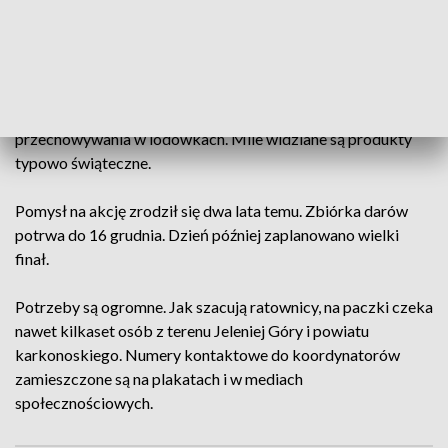
pożarnych.
– Potrzebne jest niemal wszystko – mówią druhowie.
Magazyny znajdować się będą w remizach. Ważne, by
produkty miały długi termin ważności i nie wymagały
przechowywania w lodówkach. Mile widziane są produkty
typowo świąteczne.
Pomysł na akcję zrodził się dwa lata temu. Zbiórka darów
potrwa do 16 grudnia. Dzień później zaplanowano wielki
finał.
Potrzeby są ogromne. Jak szacują ratownicy, na paczki czeka
nawet kilkaset osób z terenu Jeleniej Góry i powiatu
karkonoskiego. Numery kontaktowe do koordynatorów
zamieszczone są na plakatach i w mediach
społecznościowych.