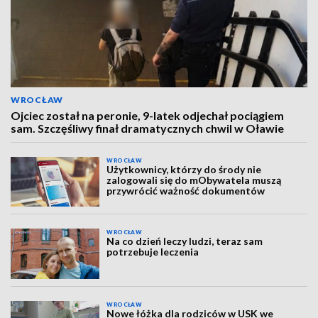
WROCŁAW
Ojciec został na peronie, 9-latek odjechał pociągiem
sam. Szczęśliwy finał dramatycznych chwil w Oławie
WROCŁAW
Użytkownicy, którzy do środy nie
zalogowali się do mObywatela muszą
przywrócić ważność dokumentów
WROCŁAW
Na co dzień leczy ludzi, teraz sam
potrzebuje leczenia
WROCŁAW
Nowe łóżka dla rodziców w USK we