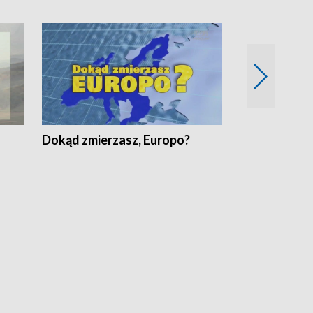
Dokąd zmierzasz, Europo?
Fakty Komen