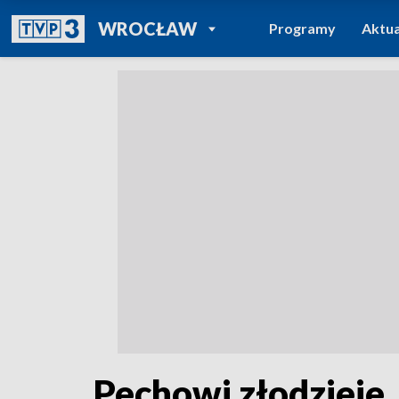
POWRÓT DO
WROCŁAW
Programy
Aktua
TVP REGIONY
Pechowi złodzieje