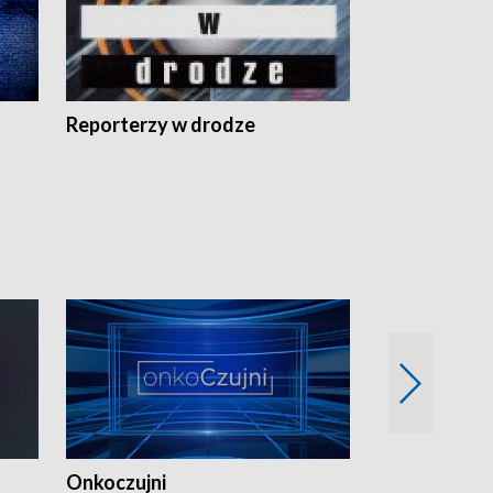
Reporterzy w drodze
Onkoczujni
Recepta na 