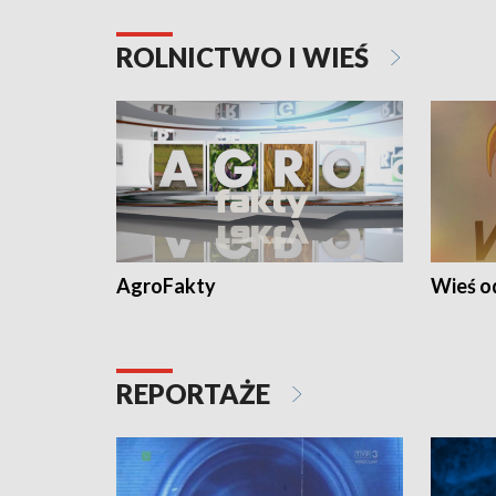
ROLNICTWO I WIEŚ
AgroFakty
Wieś 
REPORTAŻE