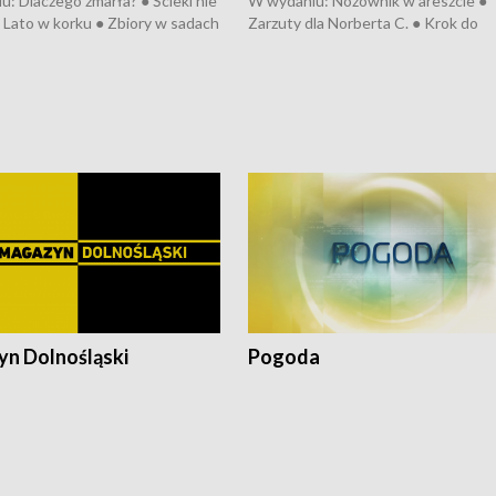
: Dlaczego zmarła? ● Ścieki nie
W wydaniu: Nożownik w areszcie ●
● Lato w korku ● Zbiory w sadach
Zarzuty dla Norberta C. ● Krok do
a kółkiem ● Złoto dla...
obwodnicy ● Miliony na ochronę ●
h ● Mrożonki dla zwierząt
Oddział jak nowy ● Rynek ma być zi
● Inkubator w ognisku ● Rodzic też
pacjent ● Trzeba ratować lekarza
n Dolnośląski
Pogoda