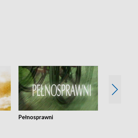
Pełnosprawni
Bezpieczny 