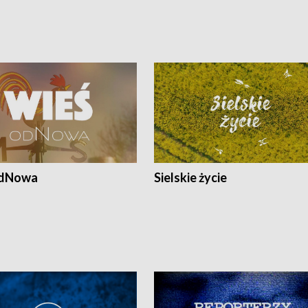
odNowa
Sielskie życie