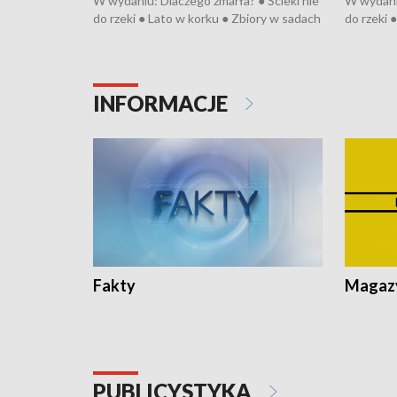
W wydaniu: Dlaczego zmarła? ● Ścieki nie
W wydaniu
do rzeki ● Lato w korku ● Zbiory w sadach
do rzeki 
● Senior za kółkiem ● Złoto dla...
● Senior z
cierpiwych ● Mrożonki dla zwierząt
cierpiwyc
INFORMACJE
Fakty
Magazy
PUBLICYSTYKA