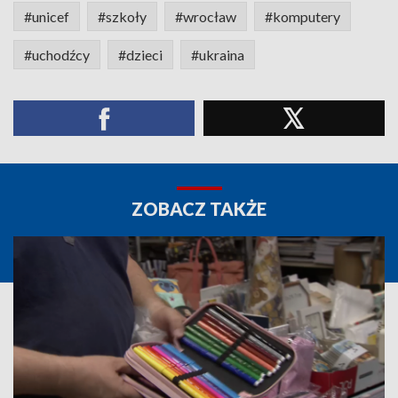
#unicef
#szkoły
#wrocław
#komputery
#uchodźcy
#dzieci
#ukraina
ZOBACZ TAKŻE