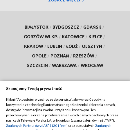
ZOBACZ WIĘCEJ
BIAŁYSTOK
/
BYDGOSZCZ
/
GDAŃSK
/
GORZÓW WLKP.
/
KATOWICE
/
KIELCE
/
KRAKÓW
/
LUBLIN
/
ŁÓDŹ
/
OLSZTYN
/
OPOLE
/
POZNAŃ
/
RZESZÓW
/
SZCZECIN
/
WARSZAWA
/
WROCŁAW
Szanujemy Twoją prywatność
Dołącz do nas:
Kliknij "Akceptuję i przechodzę do serwisu", aby wyrazić zgody na
korzystanie z technologii automatycznego śledzenia i zbierania danych,
TVP
dostęp do informacji na Twoim urządzeniu końcowym i ich
Abonament TVP
przechowywanie oraz na przetwarzanie Twoich danych osobowych przez
Regulamin TVP
nas, czyli Telewizję Polską S.A. w likwidacji (zwaną dalej również „TVP”),
Emisja w TVP
Polityka prywatności
Zaufanych Partnerów z IAB* (1201 firm)
oraz pozostałych
Zaufanych