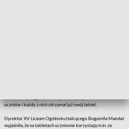
przenośnych pracowni komputerowych po 30 laptopów
każda, z których już korzystają lub w najbliższym czasie będą
mogli skorzystać w czasie lekcji uczniowie z Ukrainy.
– To kolejny przykład współpracy Wrocławia z UNICEF-em,
który wspomaga rozwój i edukację dzieci z Ukrainy. Jest to
dla nas ogromne wsparcie, biorąc pod uwagę, że we
wrocławskich szkołach i przedszkolach kształci się obecnie
ok. 11 tys. ukraińskich uczniów. W tym w 76 oddziałach
przygotowawczych ponad 1,4 tys. – podkreślił Marcin
Miedziński z Departamentu Edukacji UM Wrocławia.
Wśród placówek, do których trafił sprzęt znalazło się m.in.
Liceum Ogólnokształcące nr XV, gdzie funkcjonuje 7
oddziałów przygotowawczych. Uczy się tam w sumie 175
uczniów i każdy z nich otrzymał już swój tablet.
Dyrektor XV Liceum Ogólnokształcącego Bogumiła Mandat
wyjaśniła, że na tabletach uczniowie korzystają m.in. ze