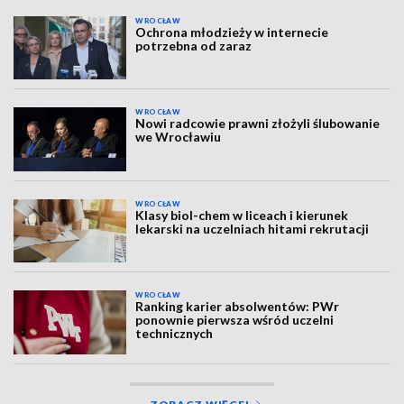
WROCŁAW
Ochrona młodzieży w internecie
potrzebna od zaraz
WROCŁAW
Nowi radcowie prawni złożyli ślubowanie
we Wrocławiu
WROCŁAW
Klasy biol-chem w liceach i kierunek
lekarski na uczelniach hitami rekrutacji
WROCŁAW
Ranking karier absolwentów: PWr
ponownie pierwsza wśród uczelni
technicznych