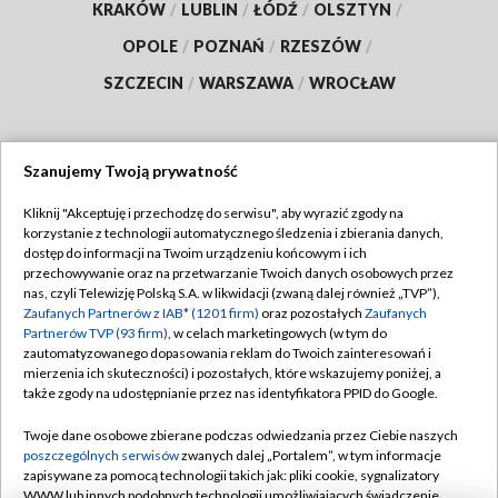
KRAKÓW
/
LUBLIN
/
ŁÓDŹ
/
OLSZTYN
/
OPOLE
/
POZNAŃ
/
RZESZÓW
/
SZCZECIN
/
WARSZAWA
/
WROCŁAW
Szanujemy Twoją prywatność
Dołącz do nas:
Kliknij "Akceptuję i przechodzę do serwisu", aby wyrazić zgody na
korzystanie z technologii automatycznego śledzenia i zbierania danych,
TVP
dostęp do informacji na Twoim urządzeniu końcowym i ich
Abonament TVP
przechowywanie oraz na przetwarzanie Twoich danych osobowych przez
Regulamin TVP
nas, czyli Telewizję Polską S.A. w likwidacji (zwaną dalej również „TVP”),
Emisja w TVP
Polityka prywatności
Zaufanych Partnerów z IAB* (1201 firm)
oraz pozostałych
Zaufanych
Partnerów TVP (93 firm)
, w celach marketingowych (w tym do
Centrum informacji TVP
Moje zgody
zautomatyzowanego dopasowania reklam do Twoich zainteresowań i
mierzenia ich skuteczności) i pozostałych, które wskazujemy poniżej, a
Naziemna Telewizja Cyfrowa
Pomoc
także zgody na udostępnianie przez nas identyfikatora PPID do Google.
Sklep TVP
Biuro reklamy
Twoje dane osobowe zbierane podczas odwiedzania przez Ciebie naszych
Rada Programowa
Kontakt
poszczególnych serwisów
zwanych dalej „Portalem”, w tym informacje
zapisywane za pomocą technologii takich jak: pliki cookie, sygnalizatory
System NOS
WWW lub innych podobnych technologii umożliwiających świadczenie