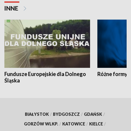
INNE
Fundusze Europejskie dla Dolnego
Różne formy t
Śląska
BIAŁYSTOK
/
BYDGOSZCZ
/
GDAŃSK
/
GORZÓW WLKP.
/
KATOWICE
/
KIELCE
/