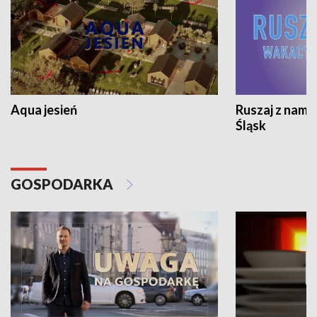
Aqua jesień
Ruszaj z nami
Śląsk
GOSPODARKA