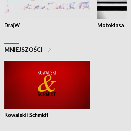
DrajW
Motoklasa
MNIEJSZOŚCI
Kowalski i Schmidt