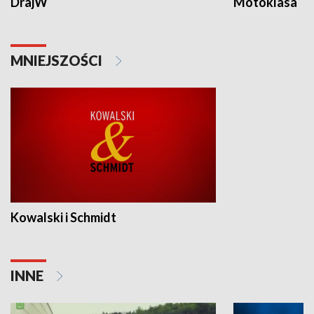
DrajW
Motoklasa
MNIEJSZOŚCI
Kowalski i Schmidt
INNE