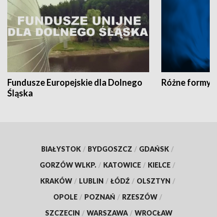
Fundusze Europejskie dla Dolnego
Różne formy t
Śląska
BIAŁYSTOK
/
BYDGOSZCZ
/
GDAŃSK
/
GORZÓW WLKP.
/
KATOWICE
/
KIELCE
/
KRAKÓW
/
LUBLIN
/
ŁÓDŹ
/
OLSZTYN
/
OPOLE
/
POZNAŃ
/
RZESZÓW
/
SZCZECIN
/
WARSZAWA
/
WROCŁAW