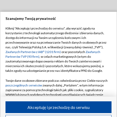
Szanujemy Twoją prywatność
Dołącz do nas:
Kliknij "Akceptuję i przechodzę do serwisu", aby wyrazić zgody na
korzystanie z technologii automatycznego śledzenia i zbierania danych,
TVP
dostęp do informacji na Twoim urządzeniu końcowym i ich
Abonament TVP
przechowywanie oraz na przetwarzanie Twoich danych osobowych przez
Regulamin TVP
nas, czyli Telewizję Polską S.A. w likwidacji (zwaną dalej również „TVP”),
Emisja w TVP
Polityka prywatności
Zaufanych Partnerów z IAB* (1201 firm)
oraz pozostałych
Zaufanych
Partnerów TVP (93 firm)
, w celach marketingowych (w tym do
Centrum informacji TVP
Moje zgody
zautomatyzowanego dopasowania reklam do Twoich zainteresowań i
mierzenia ich skuteczności) i pozostałych, które wskazujemy poniżej, a
Naziemna Telewizja Cyfrowa
Pomoc
także zgody na udostępnianie przez nas identyfikatora PPID do Google.
Sklep TVP
Biuro reklamy
Twoje dane osobowe zbierane podczas odwiedzania przez Ciebie naszych
Rada Programowa
Kontakt
poszczególnych serwisów
zwanych dalej „Portalem”, w tym informacje
zapisywane za pomocą technologii takich jak: pliki cookie, sygnalizatory
System NOS
WWW lub innych podobnych technologii umożliwiających świadczenie
dopasowanych i bezpiecznych usług, personalizację treści oraz reklam,
Informacje o nadawcy
Kanały
udostępnianie funkcji mediów społecznościowych oraz analizowanie
Akceptuję i przechodzę do serwisu
ruchu w Internecie.
Program dla prasy
©2026 Telewizja Polska S.A. w likwidacji