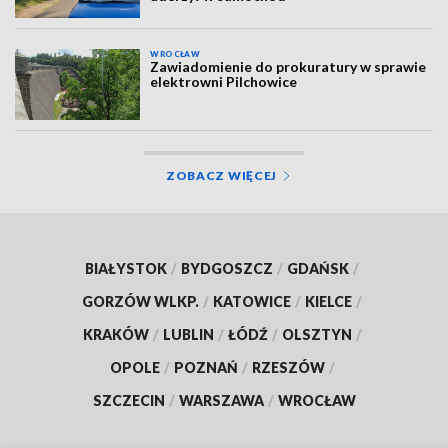
WROCŁAW
Zawiadomienie do prokuratury w sprawie
elektrowni Pilchowice
ZOBACZ WIĘCEJ
BIAŁYSTOK
/
BYDGOSZCZ
/
GDAŃSK
/
GORZÓW WLKP.
/
KATOWICE
/
KIELCE
/
KRAKÓW
/
LUBLIN
/
ŁÓDŹ
/
OLSZTYN
/
OPOLE
/
POZNAŃ
/
RZESZÓW
/
SZCZECIN
/
WARSZAWA
/
WROCŁAW