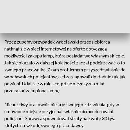
przez właściciela sklepu meblowego, nie powinny być
dostępne w innych miejscach w Polsce, z uwagi na fakt, że
mężczyzna jako jedyny na terenie naszego kraju
najprawdopodobniej trudnił się ich dystrybucją.
Przez zupełny przypadek wrocławski przedsiębiorca
natknął się w sieci internetowej na ofertę dotyczącą
możliwości zakupu lamp, które posiadał we własnym sklepie.
Jak się okazało w dalszej kolejności zaczął podejrzewać, o to
swojego pracownika. Z tym problemem przyszedł właśnie do
wrocławskich policjantów, a ci zareagowali dokładnie tak jak
powinni. Udali się w miejsce, gdzie mężczyzna miał
przekazać zakupioną lampę.
Nieuczciwy pracownik nie krył swojego zdziwienia, gdy w
umówione miejsce przyjechali właśnie niemundurowani
policjanci. Sprawca spowodował straty na kwotę 30 tys.
złotych na szkodę swojego pracodawcy.