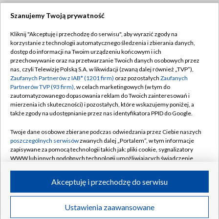
Szanujemy Twoją prywatność
Dołącz do nas:
Kliknij "Akceptuję i przechodzę do serwisu", aby wyrazić zgody na
korzystanie z technologii automatycznego śledzenia i zbierania danych,
TVP
dostęp do informacji na Twoim urządzeniu końcowym i ich
Abonament TVP
przechowywanie oraz na przetwarzanie Twoich danych osobowych przez
Regulamin TVP
nas, czyli Telewizję Polską S.A. w likwidacji (zwaną dalej również „TVP”),
Emisja w TVP
Polityka prywatności
Zaufanych Partnerów z IAB* (1201 firm)
oraz pozostałych
Zaufanych
Partnerów TVP (93 firm)
, w celach marketingowych (w tym do
Centrum informacji TVP
Moje zgody
zautomatyzowanego dopasowania reklam do Twoich zainteresowań i
mierzenia ich skuteczności) i pozostałych, które wskazujemy poniżej, a
Naziemna Telewizja Cyfrowa
Pomoc
także zgody na udostępnianie przez nas identyfikatora PPID do Google.
Sklep TVP
Biuro reklamy
Twoje dane osobowe zbierane podczas odwiedzania przez Ciebie naszych
Rada Programowa
Kontakt
poszczególnych serwisów
zwanych dalej „Portalem”, w tym informacje
zapisywane za pomocą technologii takich jak: pliki cookie, sygnalizatory
System NOS
WWW lub innych podobnych technologii umożliwiających świadczenie
dopasowanych i bezpiecznych usług, personalizację treści oraz reklam,
Informacje o nadawcy
Kanały
udostępnianie funkcji mediów społecznościowych oraz analizowanie
Akceptuję i przechodzę do serwisu
ruchu w Internecie.
Program dla prasy
©2026 Telewizja Polska S.A. w likwidacji
Biuro Reklamy
Twoje dane osobowe zbierane podczas odwiedzania przez Ciebie
Ustawienia zaawansowane
poszczególnych serwisów
na Portalu, takie jak adresy IP, identyfikatory
Ogłoszenie przetargowe