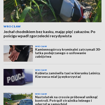
WROCŁAW
Jechał chodnikiem bez kasku, mając pięć zakazów. Po
pościgu wpadł zgorzelecki recydywista
WROCŁAW
Kamiennogórscy kryminalni zatrzymali 30-
latka podejrzanego o usiłowanie
zabójstwa
WROCŁAW
Kobieta zamówiła taxi w kierunku Leśnicy.
Kierowca miał ją wykorzystać
WROCŁAW
Nastolatek na crossie próbował uniknąć
kontroli. Potrącił strażnika leśnego i
uderzył w samochód