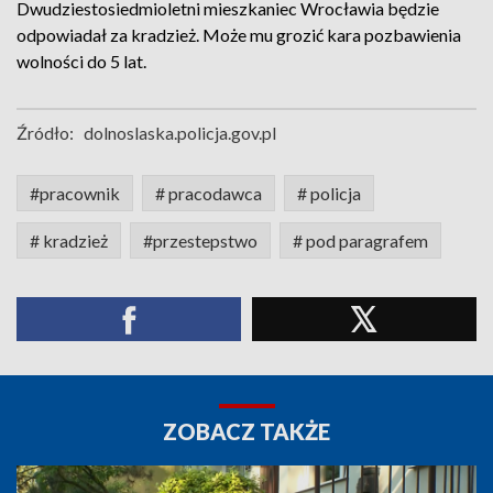
Dwudziestosiedmioletni mieszkaniec Wrocławia będzie
odpowiadał za kradzież. Może mu grozić kara pozbawienia
wolności do 5 lat.
Źródło:
dolnoslaska.policja.gov.pl
#pracownik
# pracodawca
# policja
# kradzież
#przestepstwo
# pod paragrafem
ZOBACZ TAKŻE