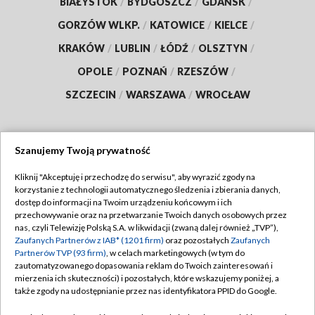
BIAŁYSTOK
/
BYDGOSZCZ
/
GDAŃSK
/
GORZÓW WLKP.
/
KATOWICE
/
KIELCE
/
KRAKÓW
/
LUBLIN
/
ŁÓDŹ
/
OLSZTYN
/
OPOLE
/
POZNAŃ
/
RZESZÓW
/
SZCZECIN
/
WARSZAWA
/
WROCŁAW
Szanujemy Twoją prywatność
Dołącz do nas:
Kliknij "Akceptuję i przechodzę do serwisu", aby wyrazić zgody na
korzystanie z technologii automatycznego śledzenia i zbierania danych,
TVP
dostęp do informacji na Twoim urządzeniu końcowym i ich
Abonament TVP
przechowywanie oraz na przetwarzanie Twoich danych osobowych przez
Regulamin TVP
nas, czyli Telewizję Polską S.A. w likwidacji (zwaną dalej również „TVP”),
Emisja w TVP
Polityka prywatności
Zaufanych Partnerów z IAB* (1201 firm)
oraz pozostałych
Zaufanych
Partnerów TVP (93 firm)
, w celach marketingowych (w tym do
Centrum informacji TVP
Moje zgody
zautomatyzowanego dopasowania reklam do Twoich zainteresowań i
mierzenia ich skuteczności) i pozostałych, które wskazujemy poniżej, a
Naziemna Telewizja Cyfrowa
Pomoc
także zgody na udostępnianie przez nas identyfikatora PPID do Google.
Sklep TVP
Biuro reklamy