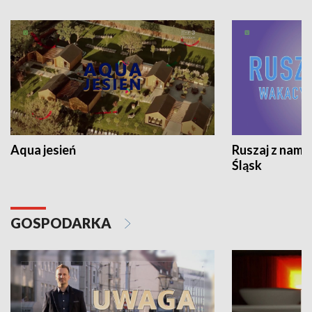
Aqua jesień
Ruszaj z nami
Śląsk
GOSPODARKA