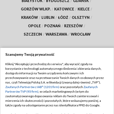
BIAŁYSTOK
/
BYDGOSZCZ
/
GDAŃSK
/
GORZÓW WLKP.
/
KATOWICE
/
KIELCE
/
KRAKÓW
/
LUBLIN
/
ŁÓDŹ
/
OLSZTYN
/
OPOLE
/
POZNAŃ
/
RZESZÓW
/
SZCZECIN
/
WARSZAWA
/
WROCŁAW
Szanujemy Twoją prywatność
Dołącz do nas:
Kliknij "Akceptuję i przechodzę do serwisu", aby wyrazić zgody na
korzystanie z technologii automatycznego śledzenia i zbierania danych,
TVP
dostęp do informacji na Twoim urządzeniu końcowym i ich
Abonament TVP
przechowywanie oraz na przetwarzanie Twoich danych osobowych przez
Regulamin TVP
nas, czyli Telewizję Polską S.A. w likwidacji (zwaną dalej również „TVP”),
Emisja w TVP
Polityka prywatności
Zaufanych Partnerów z IAB* (1201 firm)
oraz pozostałych
Zaufanych
Partnerów TVP (93 firm)
, w celach marketingowych (w tym do
Centrum informacji TVP
Moje zgody
zautomatyzowanego dopasowania reklam do Twoich zainteresowań i
mierzenia ich skuteczności) i pozostałych, które wskazujemy poniżej, a
Naziemna Telewizja Cyfrowa
Pomoc
także zgody na udostępnianie przez nas identyfikatora PPID do Google.
Sklep TVP
Biuro reklamy