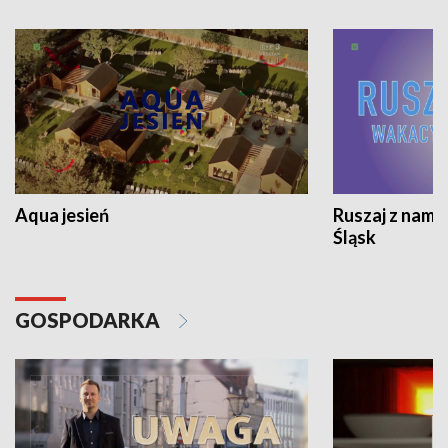
Aqua jesień
Ruszaj z nami
Śląsk
GOSPODARKA