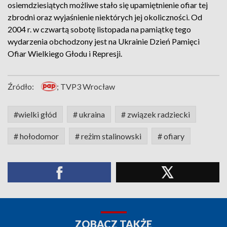
osiemdziesiątych możliwe stało się upamiętnienie ofiar tej
zbrodni oraz wyjaśnienie niektórych jej okoliczności. Od
2004 r. w czwartą sobotę listopada na pamiątkę tego
wydarzenia obchodzony jest na Ukrainie Dzień Pamięci
Ofiar Wielkiego Głodu i Represji.
Źródło:
; TVP3 Wrocław
#wielki głód
# ukraina
# związek radziecki
# hołodomor
# reżim stalinowski
# ofiary
ZOBACZ TAKŻE