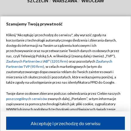
SZCZECIN
/
WARSZAWA
/
WROCŁAW
Szanujemy Twoją prywatność
Dołącz do nas:
Kliknij "Akceptuję i przechodzę do serwisu", aby wyrazić zgody na
korzystanie z technologii automatycznego śledzenia i zbierania danych,
TVP
dostęp do informacji na Twoim urządzeniu końcowym i ich
Abonament TVP
przechowywanie oraz na przetwarzanie Twoich danych osobowych przez
Regulamin TVP
nas, czyli Telewizję Polską S.A. w likwidacji (zwaną dalej również „TVP”),
Emisja w TVP
Polityka prywatności
Zaufanych Partnerów z IAB* (1201 firm)
oraz pozostałych
Zaufanych
Partnerów TVP (93 firm)
, w celach marketingowych (w tym do
Centrum informacji TVP
Moje zgody
zautomatyzowanego dopasowania reklam do Twoich zainteresowań i
mierzenia ich skuteczności) i pozostałych, które wskazujemy poniżej, a
Naziemna Telewizja Cyfrowa
Pomoc
także zgody na udostępnianie przez nas identyfikatora PPID do Google.
Sklep TVP
Biuro reklamy
Twoje dane osobowe zbierane podczas odwiedzania przez Ciebie naszych
Rada Programowa
Kontakt
poszczególnych serwisów
zwanych dalej „Portalem”, w tym informacje
zapisywane za pomocą technologii takich jak: pliki cookie, sygnalizatory
System NOS
WWW lub innych podobnych technologii umożliwiających świadczenie
dopasowanych i bezpiecznych usług, personalizację treści oraz reklam,
Informacje o nadawcy
Kanały
udostępnianie funkcji mediów społecznościowych oraz analizowanie
Akceptuję i przechodzę do serwisu
ruchu w Internecie.
Program dla prasy