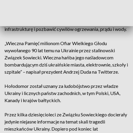
„Pamiętamy o Hołodomorze. Wiemy, kto jest sprawcą
ludobójstwa. Widzimy także, kto chce stworzyć Hołodomor”
– napisał szef gabinetu prezydenta Andrij Jermak, nawiązując
do rosyjskich bombardowań, które mają zniszczyć rosyjską
infrastrukturę i pozbawić cywilów ogrzewania, prądu i wody.
„Wieczna Pamięć milionom Ofiar Wielkiego Głodu
wywołanego 90 lat temu na Ukrainie przez stalinowski
Związek Sowiecki. Wieczna hańba jego naśladowcom
bombardującym dziś ukraińskie miasta, elektrownie, szkoły i
szpitale” – napisał prezydent Andrzej Duda na Twitterze.
Hołodomor został uznany za ludobójstwo przez władze
Ukrainy i licznych państw zachodnich, w tym Polski, USA,
Kanady i krajów bałtyckich.
Przez kilka dziesięcioleci ze Związku Sowieckiego docierały
jedynie niejasne informacje na temat skali tragedii
mieszkańców Ukrainy. Dopiero pod koniec lat