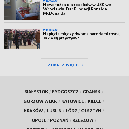
WROCŁAW
Nowe łóżka dla rodziców w USK we
Wrocławiu. Dar Fundacji Ronalda
McDonalda
WROCŁAW
Napięcia między dwoma narodami rosną.
Jakie są przyczyny?
ZOBACZ WIĘCEJ
BIAŁYSTOK
/
BYDGOSZCZ
/
GDAŃSK
/
GORZÓW WLKP.
/
KATOWICE
/
KIELCE
/
KRAKÓW
/
LUBLIN
/
ŁÓDŹ
/
OLSZTYN
/
OPOLE
/
POZNAŃ
/
RZESZÓW
/