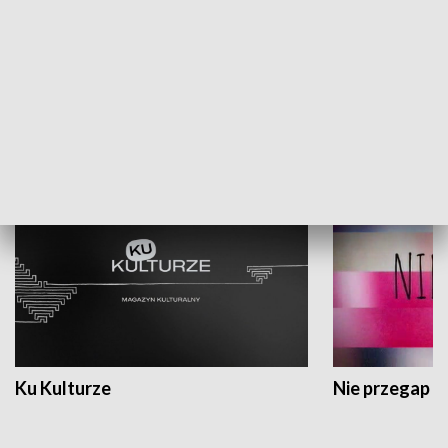
Dlaczego krowa...
Energia Przysz
KULTURA I SZTUKA
Ku Kulturze
Nie przegap