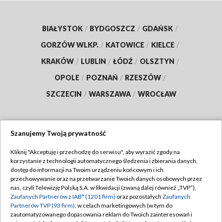
BIAŁYSTOK
/
BYDGOSZCZ
/
GDAŃSK
/
GORZÓW WLKP.
/
KATOWICE
/
KIELCE
/
KRAKÓW
/
LUBLIN
/
ŁÓDŹ
/
OLSZTYN
/
OPOLE
/
POZNAŃ
/
RZESZÓW
/
SZCZECIN
/
WARSZAWA
/
WROCŁAW
Szanujemy Twoją prywatność
Dołącz do nas:
Kliknij "Akceptuję i przechodzę do serwisu", aby wyrazić zgody na
korzystanie z technologii automatycznego śledzenia i zbierania danych,
TVP
dostęp do informacji na Twoim urządzeniu końcowym i ich
Abonament TVP
przechowywanie oraz na przetwarzanie Twoich danych osobowych przez
Regulamin TVP
nas, czyli Telewizję Polską S.A. w likwidacji (zwaną dalej również „TVP”),
Emisja w TVP
Polityka prywatności
Zaufanych Partnerów z IAB* (1201 firm)
oraz pozostałych
Zaufanych
Partnerów TVP (93 firm)
, w celach marketingowych (w tym do
Centrum informacji TVP
Moje zgody
zautomatyzowanego dopasowania reklam do Twoich zainteresowań i