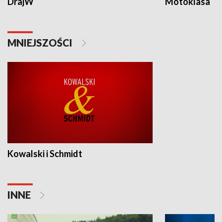
DrajW
Motoklasa
MNIEJSZOŚCI
Kowalski i Schmidt
INNE