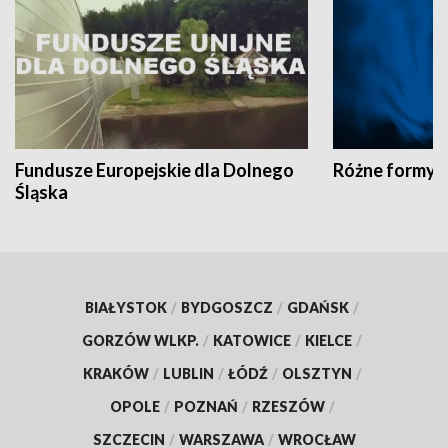
Fundusze Europejskie dla Dolnego
Różne formy t
Śląska
BIAŁYSTOK
/
BYDGOSZCZ
/
GDAŃSK
/
GORZÓW WLKP.
/
KATOWICE
/
KIELCE
/
KRAKÓW
/
LUBLIN
/
ŁÓDŹ
/
OLSZTYN
/
OPOLE
/
POZNAŃ
/
RZESZÓW
/
SZCZECIN
/
WARSZAWA
/
WROCŁAW