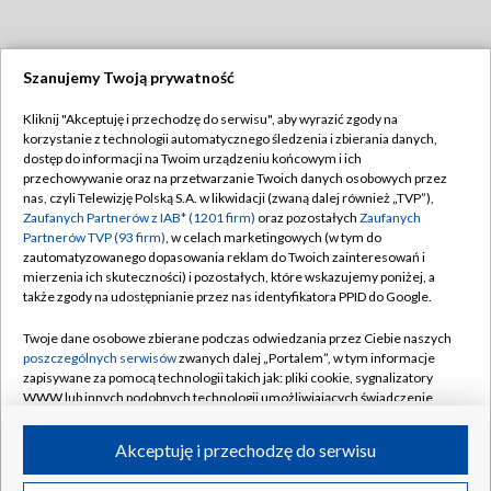
Szanujemy Twoją prywatność
Dołącz do nas:
Kliknij "Akceptuję i przechodzę do serwisu", aby wyrazić zgody na
korzystanie z technologii automatycznego śledzenia i zbierania danych,
TVP
dostęp do informacji na Twoim urządzeniu końcowym i ich
Abonament TVP
przechowywanie oraz na przetwarzanie Twoich danych osobowych przez
Regulamin TVP
nas, czyli Telewizję Polską S.A. w likwidacji (zwaną dalej również „TVP”),
Emisja w TVP
Polityka prywatności
Zaufanych Partnerów z IAB* (1201 firm)
oraz pozostałych
Zaufanych
Partnerów TVP (93 firm)
, w celach marketingowych (w tym do
Centrum informacji TVP
Moje zgody
zautomatyzowanego dopasowania reklam do Twoich zainteresowań i
mierzenia ich skuteczności) i pozostałych, które wskazujemy poniżej, a
Naziemna Telewizja Cyfrowa
Pomoc
także zgody na udostępnianie przez nas identyfikatora PPID do Google.
Sklep TVP
Biuro reklamy
Twoje dane osobowe zbierane podczas odwiedzania przez Ciebie naszych
Rada Programowa
Kontakt
poszczególnych serwisów
zwanych dalej „Portalem”, w tym informacje
zapisywane za pomocą technologii takich jak: pliki cookie, sygnalizatory
System NOS
WWW lub innych podobnych technologii umożliwiających świadczenie
dopasowanych i bezpiecznych usług, personalizację treści oraz reklam,
Informacje o nadawcy
Kanały
udostępnianie funkcji mediów społecznościowych oraz analizowanie
Akceptuję i przechodzę do serwisu
ruchu w Internecie.
Program dla prasy
©2026 Telewizja Polska S.A. w likwidacji