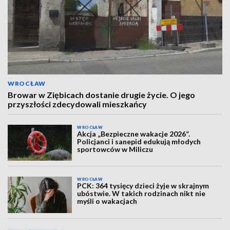
WROCŁAW
Browar w Ziębicach dostanie drugie życie. O jego
przyszłości zdecydowali mieszkańcy
WROCŁAW
Akcja „Bezpieczne wakacje 2026”.
Policjanci i sanepid edukują młodych
sportowców w Miliczu
WROCŁAW
PCK: 364 tysięcy dzieci żyje w skrajnym
ubóstwie. W takich rodzinach nikt nie
myśli o wakacjach