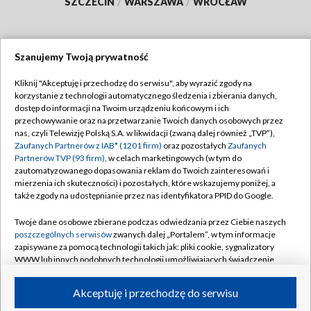
SZCZECIN
/
WARSZAWA
/
WROCŁAW
Szanujemy Twoją prywatność
Dołącz do nas:
Kliknij "Akceptuję i przechodzę do serwisu", aby wyrazić zgody na
korzystanie z technologii automatycznego śledzenia i zbierania danych,
TVP
dostęp do informacji na Twoim urządzeniu końcowym i ich
Abonament TVP
przechowywanie oraz na przetwarzanie Twoich danych osobowych przez
Regulamin TVP
nas, czyli Telewizję Polską S.A. w likwidacji (zwaną dalej również „TVP”),
Emisja w TVP
Polityka prywatności
Zaufanych Partnerów z IAB* (1201 firm)
oraz pozostałych
Zaufanych
Partnerów TVP (93 firm)
, w celach marketingowych (w tym do
Centrum informacji TVP
Moje zgody
zautomatyzowanego dopasowania reklam do Twoich zainteresowań i
mierzenia ich skuteczności) i pozostałych, które wskazujemy poniżej, a
Naziemna Telewizja Cyfrowa
Pomoc
także zgody na udostępnianie przez nas identyfikatora PPID do Google.
Sklep TVP
Biuro reklamy
Twoje dane osobowe zbierane podczas odwiedzania przez Ciebie naszych
Rada Programowa
Kontakt
poszczególnych serwisów
zwanych dalej „Portalem”, w tym informacje
zapisywane za pomocą technologii takich jak: pliki cookie, sygnalizatory
System NOS
WWW lub innych podobnych technologii umożliwiających świadczenie
dopasowanych i bezpiecznych usług, personalizację treści oraz reklam,
Informacje o nadawcy
Kanały
udostępnianie funkcji mediów społecznościowych oraz analizowanie
Akceptuję i przechodzę do serwisu
ruchu w Internecie.
Program dla prasy