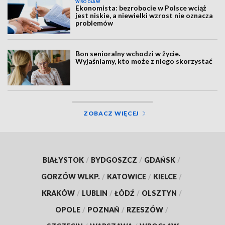
WROCŁAW
Ekonomista: bezrobocie w Polsce wciąż
jest niskie, a niewielki wzrost nie oznacza
problemów
Bon senioralny wchodzi w życie.
Wyjaśniamy, kto może z niego skorzystać
ZOBACZ WIĘCEJ
BIAŁYSTOK
/
BYDGOSZCZ
/
GDAŃSK
/
GORZÓW WLKP.
/
KATOWICE
/
KIELCE
/
KRAKÓW
/
LUBLIN
/
ŁÓDŹ
/
OLSZTYN
/
OPOLE
/
POZNAŃ
/
RZESZÓW
/