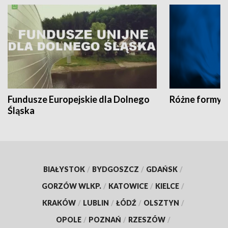
Fundusze Europejskie dla Dolnego
Różne formy t
Śląska
BIAŁYSTOK
/
BYDGOSZCZ
/
GDAŃSK
/
GORZÓW WLKP.
/
KATOWICE
/
KIELCE
/
KRAKÓW
/
LUBLIN
/
ŁÓDŹ
/
OLSZTYN
/
OPOLE
/
POZNAŃ
/
RZESZÓW
/