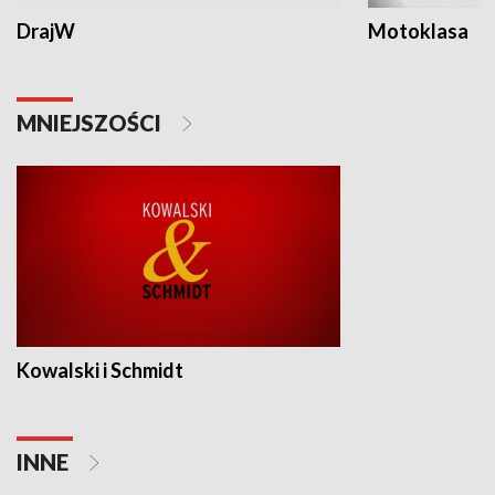
DrajW
Motoklasa
MNIEJSZOŚCI
Kowalski i Schmidt
INNE