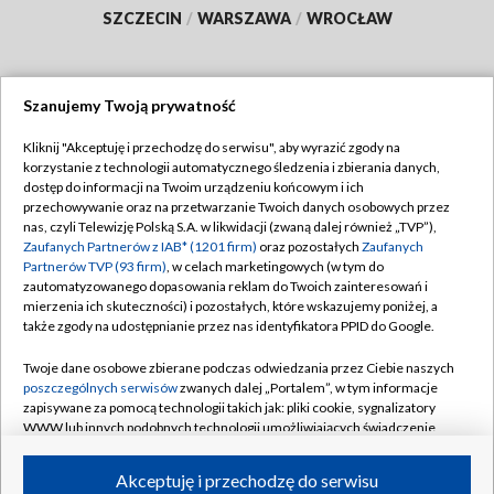
SZCZECIN
/
WARSZAWA
/
WROCŁAW
Szanujemy Twoją prywatność
Dołącz do nas:
Kliknij "Akceptuję i przechodzę do serwisu", aby wyrazić zgody na
korzystanie z technologii automatycznego śledzenia i zbierania danych,
TVP
dostęp do informacji na Twoim urządzeniu końcowym i ich
Abonament TVP
przechowywanie oraz na przetwarzanie Twoich danych osobowych przez
Regulamin TVP
nas, czyli Telewizję Polską S.A. w likwidacji (zwaną dalej również „TVP”),
Emisja w TVP
Polityka prywatności
Zaufanych Partnerów z IAB* (1201 firm)
oraz pozostałych
Zaufanych
Partnerów TVP (93 firm)
, w celach marketingowych (w tym do
Centrum informacji TVP
Moje zgody
zautomatyzowanego dopasowania reklam do Twoich zainteresowań i
mierzenia ich skuteczności) i pozostałych, które wskazujemy poniżej, a
Naziemna Telewizja Cyfrowa
Pomoc
także zgody na udostępnianie przez nas identyfikatora PPID do Google.
Sklep TVP
Biuro reklamy
Twoje dane osobowe zbierane podczas odwiedzania przez Ciebie naszych
Rada Programowa
Kontakt
poszczególnych serwisów
zwanych dalej „Portalem”, w tym informacje
zapisywane za pomocą technologii takich jak: pliki cookie, sygnalizatory
System NOS
WWW lub innych podobnych technologii umożliwiających świadczenie
dopasowanych i bezpiecznych usług, personalizację treści oraz reklam,
Informacje o nadawcy
Kanały
udostępnianie funkcji mediów społecznościowych oraz analizowanie
Akceptuję i przechodzę do serwisu
ruchu w Internecie.
Program dla prasy