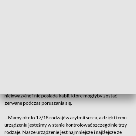
precyzyjnie odczytanie kluczowych parametrów pomiaru z
momentu zdarzenia.
Długoterminowy holter EKG zapewnia pomiar w trybie
ciągłym przez 14 dni. Dane z badania są zapisywane lokalnie i
zgrywane po zakończeniu okresu badania. Raport jest
generowany za pomocą sztucznej inteligencji i zestawia
najistotniejsze zdarzenia. Niezależnie od tego lekarz ma
także możliwość przeglądać cały zapis EKG ze wszystkich 14
dni. Co ważne urządzenie jest nieinwazyjne, pacjent może
normalnie funkcjonować, swobodnie brać w nim nawet
prysznic. Urządzenie jest naklejane na górną część klatki
piersiowej za pomocą specjalnej taśmy. Jest wodoodporne,
nieinwazyjne i nie posiada kabli, które mogłyby zostać
zerwane podczas poruszania się.
– Mamy około 17/18 rodzajów arytmii serca, a dzięki temu
urządzeniu jesteśmy w stanie kontrolować szczególnie trzy
rodzaje. Nasze urządzenie jest najmniejsze i najlżejsze ze