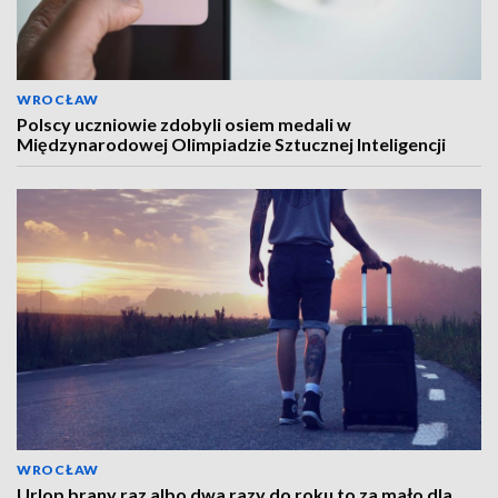
WROCŁAW
Polscy uczniowie zdobyli osiem medali w
Międzynarodowej Olimpiadzie Sztucznej Inteligencji
WROCŁAW
Urlop brany raz albo dwa razy do roku to za mało dla