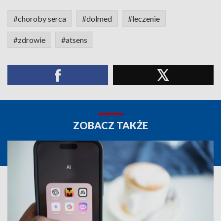
#choroby serca
#dolmed
#leczenie
#zdrowie
#atsens
ZOBACZ TAKŻE