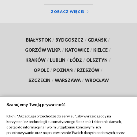
ZOBACZ WIĘCEJ
BIAŁYSTOK
/
BYDGOSZCZ
/
GDAŃSK
/
GORZÓW WLKP.
/
KATOWICE
/
KIELCE
/
KRAKÓW
/
LUBLIN
/
ŁÓDŹ
/
OLSZTYN
/
OPOLE
/
POZNAŃ
/
RZESZÓW
/
SZCZECIN
/
WARSZAWA
/
WROCŁAW
Szanujemy Twoją prywatność
Dołącz do nas:
Kliknij "Akceptuję i przechodzę do serwisu", aby wyrazić zgody na
korzystanie z technologii automatycznego śledzenia i zbierania danych,
TVP
dostęp do informacji na Twoim urządzeniu końcowym i ich
Abonament TVP
przechowywanie oraz na przetwarzanie Twoich danych osobowych przez
Regulamin TVP