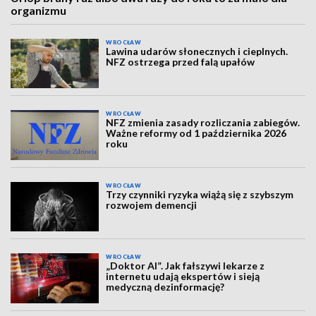
organizmu
WROCŁAW
Lawina udarów słonecznych i cieplnych.
NFZ ostrzega przed falą upałów
WROCŁAW
NFZ zmienia zasady rozliczania zabiegów.
Ważne reformy od 1 października 2026
roku
WROCŁAW
Trzy czynniki ryzyka wiążą się z szybszym
rozwojem demencji
WROCŁAW
„Doktor AI”. Jak fałszywi lekarze z
internetu udają ekspertów i sieją
medyczną dezinformację?