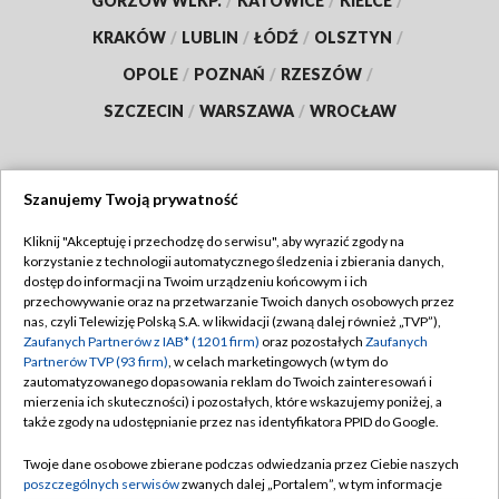
GORZÓW WLKP.
/
KATOWICE
/
KIELCE
/
KRAKÓW
/
LUBLIN
/
ŁÓDŹ
/
OLSZTYN
/
OPOLE
/
POZNAŃ
/
RZESZÓW
/
SZCZECIN
/
WARSZAWA
/
WROCŁAW
Szanujemy Twoją prywatność
Dołącz do nas:
Kliknij "Akceptuję i przechodzę do serwisu", aby wyrazić zgody na
korzystanie z technologii automatycznego śledzenia i zbierania danych,
TVP
dostęp do informacji na Twoim urządzeniu końcowym i ich
Abonament TVP
przechowywanie oraz na przetwarzanie Twoich danych osobowych przez
Regulamin TVP
nas, czyli Telewizję Polską S.A. w likwidacji (zwaną dalej również „TVP”),
Emisja w TVP
Polityka prywatności
Zaufanych Partnerów z IAB* (1201 firm)
oraz pozostałych
Zaufanych
Partnerów TVP (93 firm)
, w celach marketingowych (w tym do
Centrum informacji TVP
Moje zgody
zautomatyzowanego dopasowania reklam do Twoich zainteresowań i
mierzenia ich skuteczności) i pozostałych, które wskazujemy poniżej, a
Naziemna Telewizja Cyfrowa
Pomoc
także zgody na udostępnianie przez nas identyfikatora PPID do Google.
Sklep TVP
Biuro reklamy
Twoje dane osobowe zbierane podczas odwiedzania przez Ciebie naszych
Rada Programowa
Kontakt
poszczególnych serwisów
zwanych dalej „Portalem”, w tym informacje