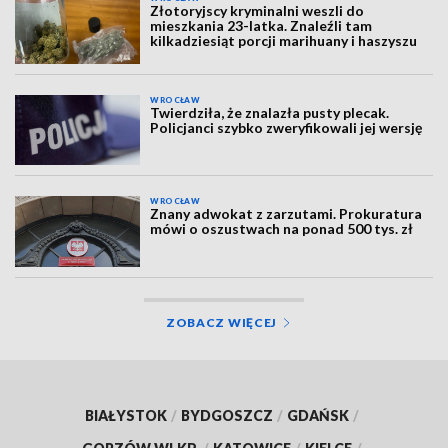
Złotoryjscy kryminalni weszli do
mieszkania 23-latka. Znaleźli tam
kilkadziesiąt porcji marihuany i haszyszu
WROCŁAW
Twierdziła, że znalazła pusty plecak.
Policjanci szybko zweryfikowali jej wersję
WROCŁAW
Znany adwokat z zarzutami. Prokuratura
mówi o oszustwach na ponad 500 tys. zł
ZOBACZ WIĘCEJ
BIAŁYSTOK
/
BYDGOSZCZ
/
GDAŃSK
/