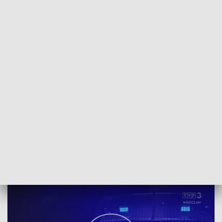
POWRÓT DO
WROCŁAW
TVP REGIONY
Pościg ulicami Wrocławia. Padły strzały
2022-11-24
ALEKAS