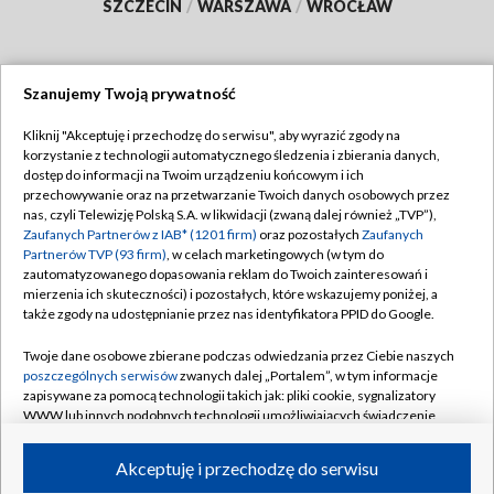
SZCZECIN
/
WARSZAWA
/
WROCŁAW
Szanujemy Twoją prywatność
Dołącz do nas:
Kliknij "Akceptuję i przechodzę do serwisu", aby wyrazić zgody na
korzystanie z technologii automatycznego śledzenia i zbierania danych,
TVP
dostęp do informacji na Twoim urządzeniu końcowym i ich
Abonament TVP
przechowywanie oraz na przetwarzanie Twoich danych osobowych przez
Regulamin TVP
nas, czyli Telewizję Polską S.A. w likwidacji (zwaną dalej również „TVP”),
Emisja w TVP
Polityka prywatności
Zaufanych Partnerów z IAB* (1201 firm)
oraz pozostałych
Zaufanych
Partnerów TVP (93 firm)
, w celach marketingowych (w tym do
Centrum informacji TVP
Moje zgody
zautomatyzowanego dopasowania reklam do Twoich zainteresowań i
mierzenia ich skuteczności) i pozostałych, które wskazujemy poniżej, a
Naziemna Telewizja Cyfrowa
Pomoc
także zgody na udostępnianie przez nas identyfikatora PPID do Google.
Sklep TVP
Biuro reklamy
Twoje dane osobowe zbierane podczas odwiedzania przez Ciebie naszych
Rada Programowa
Kontakt
poszczególnych serwisów
zwanych dalej „Portalem”, w tym informacje
zapisywane za pomocą technologii takich jak: pliki cookie, sygnalizatory
System NOS
WWW lub innych podobnych technologii umożliwiających świadczenie
dopasowanych i bezpiecznych usług, personalizację treści oraz reklam,
Informacje o nadawcy
Kanały
udostępnianie funkcji mediów społecznościowych oraz analizowanie
Akceptuję i przechodzę do serwisu
ruchu w Internecie.
Program dla prasy