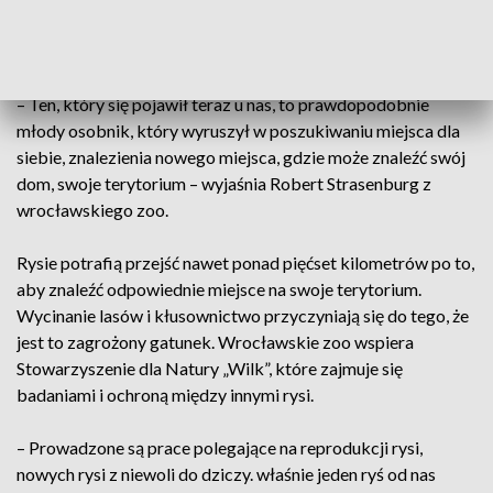
Rysie lubią lasy mieszane i bardzo gęste. Takie, gdzie mogą
się skryć.
– Ten, który się pojawił teraz u nas, to prawdopodobnie
młody osobnik, który wyruszył w poszukiwaniu miejsca dla
siebie, znalezienia nowego miejsca, gdzie może znaleźć swój
dom, swoje terytorium – wyjaśnia Robert Strasenburg z
wrocławskiego zoo.
Rysie potrafią przejść nawet ponad pięćset kilometrów po to,
aby znaleźć odpowiednie miejsce na swoje terytorium.
Wycinanie lasów i kłusownictwo przyczyniają się do tego, że
jest to zagrożony gatunek. Wrocławskie zoo wspiera
Stowarzyszenie dla Natury „Wilk”, które zajmuje się
badaniami i ochroną między innymi rysi.
– Prowadzone są prace polegające na reprodukcji rysi,
nowych rysi z niewoli do dziczy. właśnie jeden ryś od nas