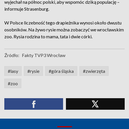
wyjechał na północ polski, aby wspomóc dziką populację –
informuje Strasenburg.
W Polsce liczebność tego drapieżnika wynosi około dwustu
osobników. Na żywo rysie można zobaczyć we wrocławskim
zoo. Rysia rodzina to mama, tata i dwie córki.
Źródło:
Fakty TVP3 Wrocław
#lasy
#rysie
#góra śląska
#zwierzęta
#zoo