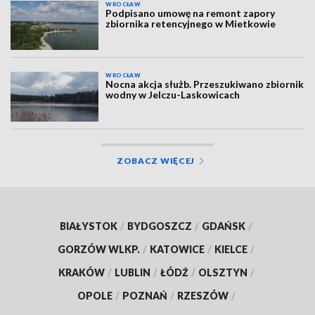
WROCŁAW
Podpisano umowę na remont zapory
zbiornika retencyjnego w Mietkowie
WROCŁAW
Nocna akcja służb. Przeszukiwano zbiornik
wodny w Jelczu-Laskowicach
ZOBACZ WIĘCEJ
BIAŁYSTOK
/
BYDGOSZCZ
/
GDAŃSK
/
GORZÓW WLKP.
/
KATOWICE
/
KIELCE
/
KRAKÓW
/
LUBLIN
/
ŁÓDŹ
/
OLSZTYN
/
OPOLE
/
POZNAŃ
/
RZESZÓW
/