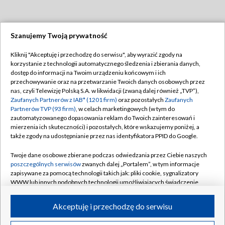
Szanujemy Twoją prywatność
Dołącz do nas:
Kliknij "Akceptuję i przechodzę do serwisu", aby wyrazić zgody na
korzystanie z technologii automatycznego śledzenia i zbierania danych,
TVP
dostęp do informacji na Twoim urządzeniu końcowym i ich
Abonament TVP
przechowywanie oraz na przetwarzanie Twoich danych osobowych przez
Regulamin TVP
nas, czyli Telewizję Polską S.A. w likwidacji (zwaną dalej również „TVP”),
Emisja w TVP
Polityka prywatności
Zaufanych Partnerów z IAB* (1201 firm)
oraz pozostałych
Zaufanych
Partnerów TVP (93 firm)
, w celach marketingowych (w tym do
Centrum informacji TVP
Moje zgody
zautomatyzowanego dopasowania reklam do Twoich zainteresowań i
mierzenia ich skuteczności) i pozostałych, które wskazujemy poniżej, a
Naziemna Telewizja Cyfrowa
Pomoc
także zgody na udostępnianie przez nas identyfikatora PPID do Google.
Sklep TVP
Biuro reklamy
Twoje dane osobowe zbierane podczas odwiedzania przez Ciebie naszych
Rada Programowa
Kontakt
poszczególnych serwisów
zwanych dalej „Portalem”, w tym informacje
zapisywane za pomocą technologii takich jak: pliki cookie, sygnalizatory
System NOS
WWW lub innych podobnych technologii umożliwiających świadczenie
dopasowanych i bezpiecznych usług, personalizację treści oraz reklam,
Informacje o nadawcy
Kanały
udostępnianie funkcji mediów społecznościowych oraz analizowanie
Akceptuję i przechodzę do serwisu
ruchu w Internecie.
Program dla prasy
©2026 Telewizja Polska S.A. w likwidacji