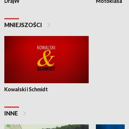
DrajW
Motoklasa
MNIEJSZOŚCI
Kowalski i Schmidt
INNE