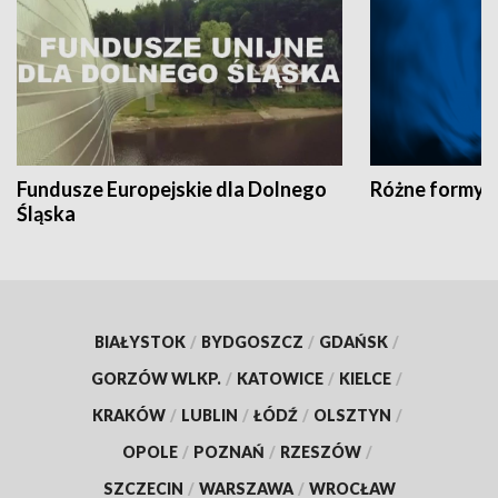
Fundusze Europejskie dla Dolnego
Różne formy t
Śląska
BIAŁYSTOK
/
BYDGOSZCZ
/
GDAŃSK
/
GORZÓW WLKP.
/
KATOWICE
/
KIELCE
/
KRAKÓW
/
LUBLIN
/
ŁÓDŹ
/
OLSZTYN
/
OPOLE
/
POZNAŃ
/
RZESZÓW
/
SZCZECIN
/
WARSZAWA
/
WROCŁAW