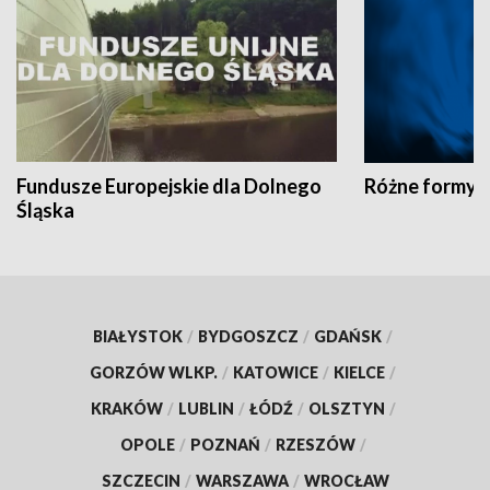
Fundusze Europejskie dla Dolnego
Różne formy t
Śląska
BIAŁYSTOK
/
BYDGOSZCZ
/
GDAŃSK
/
GORZÓW WLKP.
/
KATOWICE
/
KIELCE
/
KRAKÓW
/
LUBLIN
/
ŁÓDŹ
/
OLSZTYN
/
OPOLE
/
POZNAŃ
/
RZESZÓW
/
SZCZECIN
/
WARSZAWA
/
WROCŁAW