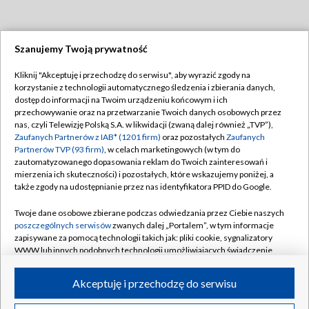
Szanujemy Twoją prywatność
Dołącz do nas:
Kliknij "Akceptuję i przechodzę do serwisu", aby wyrazić zgody na
korzystanie z technologii automatycznego śledzenia i zbierania danych,
TVP
dostęp do informacji na Twoim urządzeniu końcowym i ich
Abonament TVP
przechowywanie oraz na przetwarzanie Twoich danych osobowych przez
Regulamin TVP
nas, czyli Telewizję Polską S.A. w likwidacji (zwaną dalej również „TVP”),
Emisja w TVP
Polityka prywatności
Zaufanych Partnerów z IAB* (1201 firm)
oraz pozostałych
Zaufanych
Partnerów TVP (93 firm)
, w celach marketingowych (w tym do
Centrum informacji TVP
Moje zgody
zautomatyzowanego dopasowania reklam do Twoich zainteresowań i
mierzenia ich skuteczności) i pozostałych, które wskazujemy poniżej, a
Naziemna Telewizja Cyfrowa
Pomoc
także zgody na udostępnianie przez nas identyfikatora PPID do Google.
Sklep TVP
Biuro reklamy
Twoje dane osobowe zbierane podczas odwiedzania przez Ciebie naszych
Rada Programowa
Kontakt
poszczególnych serwisów
zwanych dalej „Portalem”, w tym informacje
zapisywane za pomocą technologii takich jak: pliki cookie, sygnalizatory
System NOS
WWW lub innych podobnych technologii umożliwiających świadczenie
dopasowanych i bezpiecznych usług, personalizację treści oraz reklam,
Informacje o nadawcy
Kanały
udostępnianie funkcji mediów społecznościowych oraz analizowanie
Akceptuję i przechodzę do serwisu
ruchu w Internecie.
Program dla prasy
©2026 Telewizja Polska S.A. w likwidacji