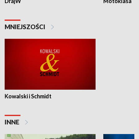
DrajW
Motoklasa
MNIEJSZOŚCI
Kowalski i Schmidt
INNE