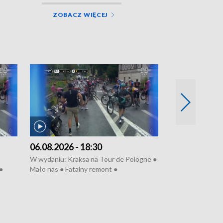
ZOBACZ WIĘCEJ
06.08.2026 - 18:30
05.08.2026 - 
W wydaniu: Kraksa na Tour de Pologne ●
W wydaniu: Dlacz
●
Mało nas ● Fatalny remont ●
do rzeki ● Lato 
 grypa
Sterroryzowane osiedle ● Kosztowna
● Senior za kółki
ko ●
ptasia grypa ● Pociągiem na lotnisko ●
cierpiwych ● Mro
Nowa Ruska ● Refektarz do remontu ●
Koniec upałów