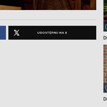
UDOSTĘPNIJ NA X
D
D