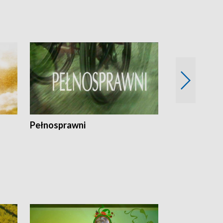
Pełnosprawni
Bezpieczny 