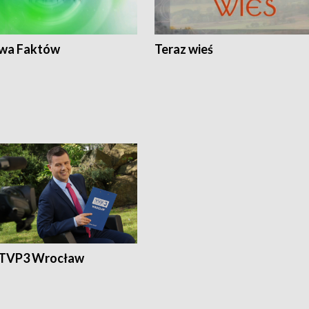
wa Faktów
Teraz wieś
 TVP3 Wrocław