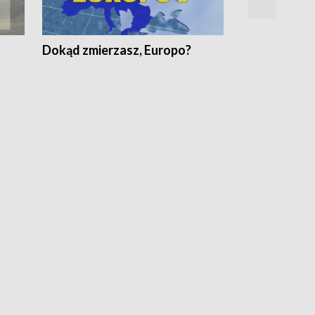
Dokąd zmierzasz, Europo?
Fakty Komen