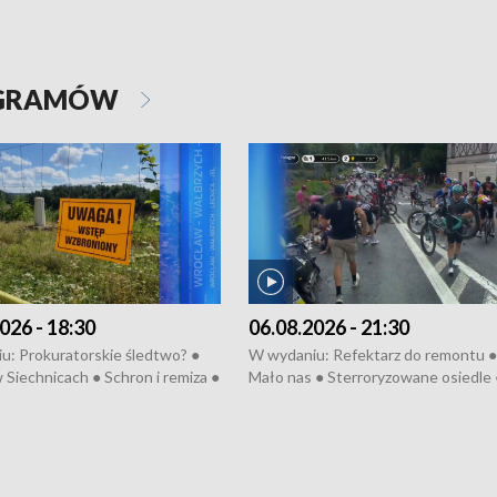
OGRAMÓW
026 - 18:30
06.08.2026 - 21:30
u: Prokuratorskie śledtwo? ●
W wydaniu: Refektarz do remontu ●
 Siechnicach ● Schron i remiza ●
Mało nas ● Sterroryzowane osiedle 
Morawiecki we Wrocławiu ● 81.
Fatalny remont ● Kosztowna ptasia
iędzynarodowego Festiwalu
● Nowa Ruska ● Pociągiem na lotnis
skiego ● Na pomoc Hiszpanom
Koniec upałów ● Kraksa na Tour de
wa po powodzi ● Filmowy
Pologne
z