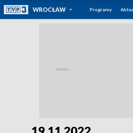
POWRÓT DO
WROCŁAW
Programy
Aktua
TVP REGIONY
19.11.2022