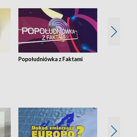
Popołudniówka z Faktami
Z Unią na Ty