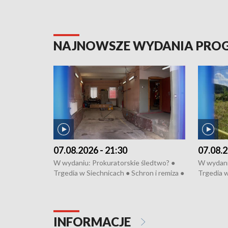
NAJNOWSZE WYDANIA PR
07.08.2026 - 21:30
07.08.2
W wydaniu: Prokuratorskie śledtwo? ●
W wydani
Trgedia w Siechnicach ● Schron i remiza ●
Trgedia w
Mateusz Morawiecki we Wrocławiu ● 81.
Mateusz 
edycja Międzynarodowego Festiwalu
edycja M
Chopinowskiego ● Na pomoc Hiszpanom
Chopinow
● Odbudowa po powodzi ● Filmowy
● Odbudo
INFORMACJE
Lubomierz
Lubomier