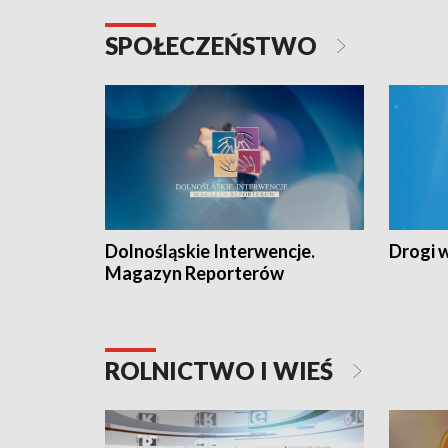
SPOŁECZEŃSTWO
Dolnośląskie Interwencje.
Drogi 
Magazyn Reporterów
ROLNICTWO I WIEŚ