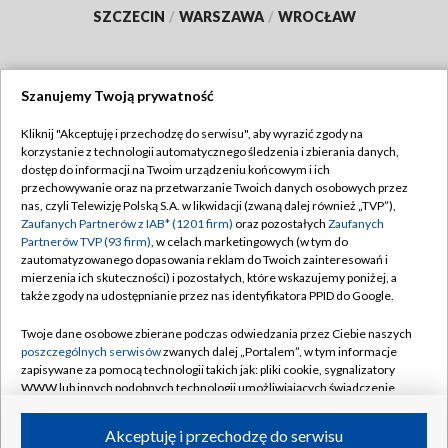
SZCZECIN
/
WARSZAWA
/
WROCŁAW
Szanujemy Twoją prywatność
Dołącz do nas:
Kliknij "Akceptuję i przechodzę do serwisu", aby wyrazić zgody na
korzystanie z technologii automatycznego śledzenia i zbierania danych,
TVP
dostęp do informacji na Twoim urządzeniu końcowym i ich
Abonament TVP
przechowywanie oraz na przetwarzanie Twoich danych osobowych przez
Regulamin TVP
nas, czyli Telewizję Polską S.A. w likwidacji (zwaną dalej również „TVP”),
Emisja w TVP
Polityka prywatności
Zaufanych Partnerów z IAB* (1201 firm)
oraz pozostałych
Zaufanych
Partnerów TVP (93 firm)
, w celach marketingowych (w tym do
Centrum informacji TVP
Moje zgody
zautomatyzowanego dopasowania reklam do Twoich zainteresowań i
mierzenia ich skuteczności) i pozostałych, które wskazujemy poniżej, a
Naziemna Telewizja Cyfrowa
Pomoc
także zgody na udostępnianie przez nas identyfikatora PPID do Google.
Sklep TVP
Biuro reklamy
Twoje dane osobowe zbierane podczas odwiedzania przez Ciebie naszych
Rada Programowa
Kontakt
poszczególnych serwisów
zwanych dalej „Portalem”, w tym informacje
zapisywane za pomocą technologii takich jak: pliki cookie, sygnalizatory
System NOS
WWW lub innych podobnych technologii umożliwiających świadczenie
dopasowanych i bezpiecznych usług, personalizację treści oraz reklam,
Informacje o nadawcy
Kanały
udostępnianie funkcji mediów społecznościowych oraz analizowanie
Akceptuję i przechodzę do serwisu
ruchu w Internecie.
Program dla prasy