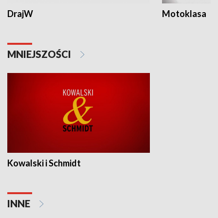
DrajW
Motoklasa
MNIEJSZOŚCI
Kowalski i Schmidt
INNE