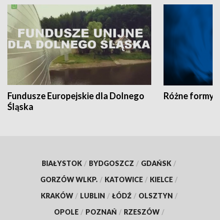
Fundusze Europejskie dla Dolnego
Różne formy t
Śląska
BIAŁYSTOK
/
BYDGOSZCZ
/
GDAŃSK
/
GORZÓW WLKP.
/
KATOWICE
/
KIELCE
/
KRAKÓW
/
LUBLIN
/
ŁÓDŹ
/
OLSZTYN
/
OPOLE
/
POZNAŃ
/
RZESZÓW
/