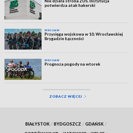
Nie działa strona ZUS. Instytucja
potwierdza atak hakerski
WROCŁAW
Przysięga wojskowa w 10. Wrocławskiej
Brygadzie Łączności
WROCŁAW
Prognoza pogody na wtorek
ZOBACZ WIĘCEJ
BIAŁYSTOK
/
BYDGOSZCZ
/
GDAŃSK
/