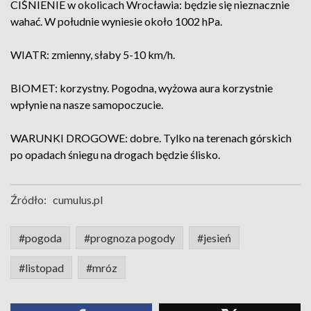
CIŚNIENIE w okolicach Wrocławia: będzie się nieznacznie
wahać. W południe wyniesie około 1002 hPa.
WIATR: zmienny, słaby 5-10 km/h.
BIOMET: korzystny. Pogodna, wyżowa aura korzystnie
wpłynie na nasze samopoczucie.
WARUNKI DROGOWE: dobre. Tylko na terenach górskich
po opadach śniegu na drogach będzie ślisko.
Źródło:
cumulus.pl
#pogoda
#prognoza pogody
#jesień
#listopad
#mróz