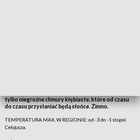
(fot. Pexels; TVP3 Wrocław)
Jutro w naszym województwie pogodę
kształtował będzie pogodny klin wyżu rosyjskiego.
Za sprawą klina wyżu rosyjskiego przez cały dzień
na Dolnym Śląsku będzie pogodnie i dość
słonecznie. Na pogodnym niebie pojawiać się będą
tylko niegroźne chmury kłębiaste, które od czasu
do czasu przysłaniać będą słońce. Zimno.
TEMPERATURA MAX. W REGIONIE: od -3 do -1 stopni
Celsjusza.