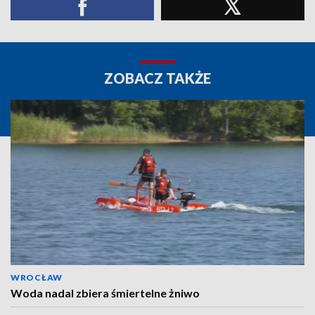
ZOBACZ TAKŻE
WROCŁAW
Woda nadal zbiera śmiertelne żniwo