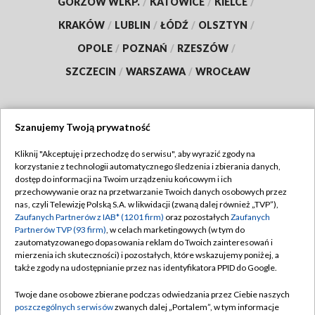
GORZÓW WLKP.
/
KATOWICE
/
KIELCE
/
KRAKÓW
/
LUBLIN
/
ŁÓDŹ
/
OLSZTYN
/
OPOLE
/
POZNAŃ
/
RZESZÓW
/
SZCZECIN
/
WARSZAWA
/
WROCŁAW
Szanujemy Twoją prywatność
Dołącz do nas:
Kliknij "Akceptuję i przechodzę do serwisu", aby wyrazić zgody na
korzystanie z technologii automatycznego śledzenia i zbierania danych,
TVP
dostęp do informacji na Twoim urządzeniu końcowym i ich
Abonament TVP
przechowywanie oraz na przetwarzanie Twoich danych osobowych przez
Regulamin TVP
nas, czyli Telewizję Polską S.A. w likwidacji (zwaną dalej również „TVP”),
Emisja w TVP
Polityka prywatności
Zaufanych Partnerów z IAB* (1201 firm)
oraz pozostałych
Zaufanych
Partnerów TVP (93 firm)
, w celach marketingowych (w tym do
Centrum informacji TVP
Moje zgody
zautomatyzowanego dopasowania reklam do Twoich zainteresowań i
mierzenia ich skuteczności) i pozostałych, które wskazujemy poniżej, a
Naziemna Telewizja Cyfrowa
Pomoc
także zgody na udostępnianie przez nas identyfikatora PPID do Google.
Sklep TVP
Biuro reklamy
Twoje dane osobowe zbierane podczas odwiedzania przez Ciebie naszych
Rada Programowa
Kontakt
poszczególnych serwisów
zwanych dalej „Portalem”, w tym informacje