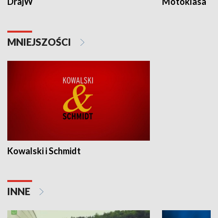
DrajW
Motoklasa
MNIEJSZOŚCI
Kowalski i Schmidt
INNE