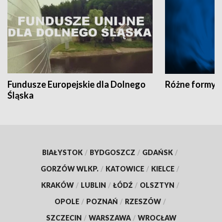
Fundusze Europejskie dla Dolnego
Różne formy t
Śląska
BIAŁYSTOK
/
BYDGOSZCZ
/
GDAŃSK
/
GORZÓW WLKP.
/
KATOWICE
/
KIELCE
/
KRAKÓW
/
LUBLIN
/
ŁÓDŹ
/
OLSZTYN
/
OPOLE
/
POZNAŃ
/
RZESZÓW
/
SZCZECIN
/
WARSZAWA
/
WROCŁAW