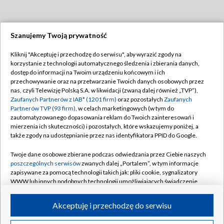
Szanujemy Twoją prywatność
Dołącz do nas:
Kliknij "Akceptuję i przechodzę do serwisu", aby wyrazić zgody na
korzystanie z technologii automatycznego śledzenia i zbierania danych,
TVP
dostęp do informacji na Twoim urządzeniu końcowym i ich
Abonament TVP
przechowywanie oraz na przetwarzanie Twoich danych osobowych przez
Regulamin TVP
nas, czyli Telewizję Polską S.A. w likwidacji (zwaną dalej również „TVP”),
Emisja w TVP
Polityka prywatności
Zaufanych Partnerów z IAB* (1201 firm)
oraz pozostałych
Zaufanych
Partnerów TVP (93 firm)
, w celach marketingowych (w tym do
Centrum informacji TVP
Moje zgody
zautomatyzowanego dopasowania reklam do Twoich zainteresowań i
mierzenia ich skuteczności) i pozostałych, które wskazujemy poniżej, a
Naziemna Telewizja Cyfrowa
Pomoc
także zgody na udostępnianie przez nas identyfikatora PPID do Google.
Sklep TVP
Biuro reklamy
Twoje dane osobowe zbierane podczas odwiedzania przez Ciebie naszych
Rada Programowa
Kontakt
poszczególnych serwisów
zwanych dalej „Portalem”, w tym informacje
zapisywane za pomocą technologii takich jak: pliki cookie, sygnalizatory
System NOS
WWW lub innych podobnych technologii umożliwiających świadczenie
dopasowanych i bezpiecznych usług, personalizację treści oraz reklam,
Informacje o nadawcy
Kanały
udostępnianie funkcji mediów społecznościowych oraz analizowanie
Akceptuję i przechodzę do serwisu
ruchu w Internecie.
Program dla prasy
©2026 Telewizja Polska S.A. w likwidacji