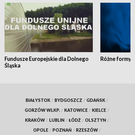
Fundusze Europejskie dla Dolnego
Różne formy t
Śląska
BIAŁYSTOK
/
BYDGOSZCZ
/
GDAŃSK
/
GORZÓW WLKP.
/
KATOWICE
/
KIELCE
/
KRAKÓW
/
LUBLIN
/
ŁÓDŹ
/
OLSZTYN
/
OPOLE
/
POZNAŃ
/
RZESZÓW
/