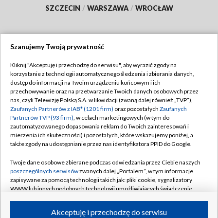
SZCZECIN
/
WARSZAWA
/
WROCŁAW
Szanujemy Twoją prywatność
Dołącz do nas:
Kliknij "Akceptuję i przechodzę do serwisu", aby wyrazić zgody na
korzystanie z technologii automatycznego śledzenia i zbierania danych,
TVP
dostęp do informacji na Twoim urządzeniu końcowym i ich
Abonament TVP
przechowywanie oraz na przetwarzanie Twoich danych osobowych przez
Regulamin TVP
nas, czyli Telewizję Polską S.A. w likwidacji (zwaną dalej również „TVP”),
Emisja w TVP
Polityka prywatności
Zaufanych Partnerów z IAB* (1201 firm)
oraz pozostałych
Zaufanych
Partnerów TVP (93 firm)
, w celach marketingowych (w tym do
Centrum informacji TVP
Moje zgody
zautomatyzowanego dopasowania reklam do Twoich zainteresowań i
mierzenia ich skuteczności) i pozostałych, które wskazujemy poniżej, a
Naziemna Telewizja Cyfrowa
Pomoc
także zgody na udostępnianie przez nas identyfikatora PPID do Google.
Sklep TVP
Biuro reklamy
Twoje dane osobowe zbierane podczas odwiedzania przez Ciebie naszych
Rada Programowa
Kontakt
poszczególnych serwisów
zwanych dalej „Portalem”, w tym informacje
zapisywane za pomocą technologii takich jak: pliki cookie, sygnalizatory
System NOS
WWW lub innych podobnych technologii umożliwiających świadczenie
dopasowanych i bezpiecznych usług, personalizację treści oraz reklam,
Informacje o nadawcy
Kanały
udostępnianie funkcji mediów społecznościowych oraz analizowanie
Akceptuję i przechodzę do serwisu
ruchu w Internecie.
Program dla prasy