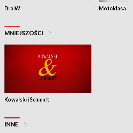
DrajW
Motoklasa
MNIEJSZOŚCI
Kowalski i Schmidt
INNE