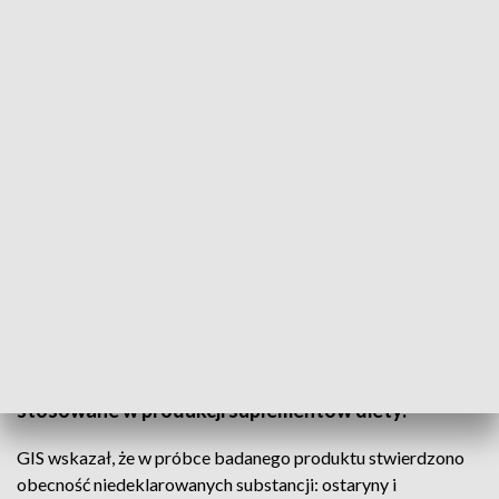
Nie należy spożywać wskazanego w komunikacie produktu (fot. GIS)
W ramach ostrzeżenia publicznego dotyczącego
żywności, Główny Inspektorat Sanitarny
poinformował o wykryciu niedozwolonych
substancji: ostaryna i ibutamoren w produkcie pn.
TESTOLONE. Substancje te nie powinny być
stosowane w produkcji suplementów diety.
GIS wskazał, że w próbce badanego produktu stwierdzono
obecność niedeklarowanych substancji: ostaryny i