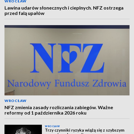
WROCŁAW
Lawina udarów słonecznych i cieplnych. NFZ ostrzega
przed falą upałów
WROCŁAW
NFZ zmienia zasady rozliczania zabiegów. Ważne
reformy od 1 października 2026 roku
WROCŁAW
Trzy czynniki ryzyka wiążą się z szybszym