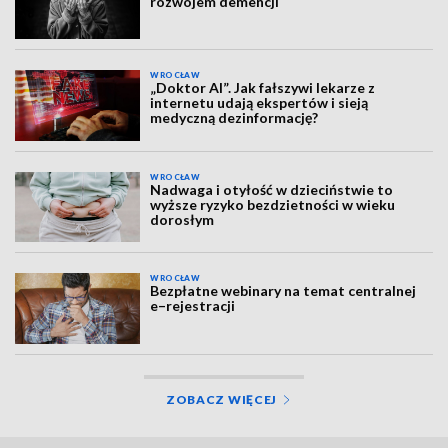
rozwojem demencji
WROCŁAW
„Doktor AI”. Jak fałszywi lekarze z
internetu udają ekspertów i sieją
medyczną dezinformację?
WROCŁAW
Nadwaga i otyłość w dzieciństwie to
wyższe ryzyko bezdzietności w wieku
dorosłym
WROCŁAW
Bezpłatne webinary na temat centralnej
e–rejestracji
ZOBACZ WIĘCEJ