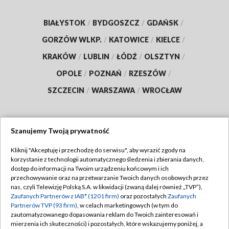
BIAŁYSTOK
/
BYDGOSZCZ
/
GDAŃSK
/
GORZÓW WLKP.
/
KATOWICE
/
KIELCE
/
KRAKÓW
/
LUBLIN
/
ŁÓDŹ
/
OLSZTYN
/
OPOLE
/
POZNAŃ
/
RZESZÓW
/
SZCZECIN
/
WARSZAWA
/
WROCŁAW
Szanujemy Twoją prywatność
Dołącz do nas:
Kliknij "Akceptuję i przechodzę do serwisu", aby wyrazić zgody na
korzystanie z technologii automatycznego śledzenia i zbierania danych,
TVP
dostęp do informacji na Twoim urządzeniu końcowym i ich
Abonament TVP
przechowywanie oraz na przetwarzanie Twoich danych osobowych przez
Regulamin TVP
nas, czyli Telewizję Polską S.A. w likwidacji (zwaną dalej również „TVP”),
Emisja w TVP
Polityka prywatności
Zaufanych Partnerów z IAB* (1201 firm)
oraz pozostałych
Zaufanych
Partnerów TVP (93 firm)
, w celach marketingowych (w tym do
Centrum informacji TVP
Moje zgody
zautomatyzowanego dopasowania reklam do Twoich zainteresowań i
mierzenia ich skuteczności) i pozostałych, które wskazujemy poniżej, a
Naziemna Telewizja Cyfrowa